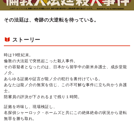
その法廷は、奇跡の大逆転を待っている。
ストーリー
時は19世紀末。
倫敦の大法廷で突然起こった殺人事件。
その容疑者となったのは、日本から留学中の新米弁護士、成歩堂龍
ノ介。
あらゆる証拠や証言が龍ノ介の犯行を裏付けている。
あなたは龍ノ介の無実を信じ、この不可解な事件に立ち向かう弁護
士。
陪審員の評決が下されるまで残り１時間。
証拠を吟味し、現場検証し、
名探偵シャーロック・ホームズと共にこの絶体絶命の状況から逆転
無罪を勝ち取れ。