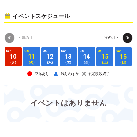
イベントスケジュール
< 前の月
次の月 >
08/
08/
08/
08/
08/
08/
08/
0
10
11
12
13
14
15
16
(月)
(火)
(水)
(木)
(金)
(土)
(日)
空席あり
残りわずか
予定枚数終了
イベントはありません