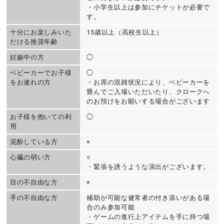
・小学生以上は参加にチケットが必要で
す。
十分にお楽しみいた
15歳以上（高校生以上）
だける推奨年齢
妊娠中の方
◯
ベビーカーでお子様
◯
をお連れの方
・お席の混雑状況により、ベビーカーを
畳んでご入場いただいたり、クロークへ
のお預けをお願いする場合がございます
お子様を抱いての利
◯
用
泥酔している方
×
心臓の弱い方
○
・緊張を誘うような演出がございます。
目の不自由な方
×
手の不自由な方
補助が可能な健常者の付き添いがある場
合のみ参加可能
・ゲームの進行上アイテムを手に持つ場