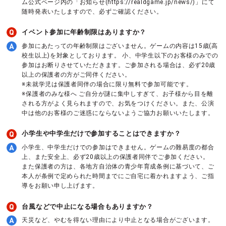
ム公式ページ内の「お知らせ(https://realdgame.jp/news/)」にて
随時発表いたしますので、必ずご確認ください。
イベント参加に年齢制限はありますか？
参加にあたっての年齢制限はございません。ゲームの内容は15歳(高
校生以上)を対象としております。 小、中学生以下のお客様のみでの
参加はお断りさせていただきます。ご参加される場合は、必ず20歳
以上の保護者の方がご同伴ください。
※未就学児は保護者同伴の場合に限り無料で参加可能です。
※保護者のみな様へ ご自分が謎に集中しすぎて、お子様から目を離
される方がよく見られますので、お気をつけください。また、公演
中は他のお客様のご迷惑にならないようご協力お願いいたします。
小学生や中学生だけで参加することはできますか？
小学生、中学生だけでの参加はできません。ゲームの難易度の都合
上、また安全上、必ず20歳以上の保護者同伴でご参加ください。
また保護者の方は、各地方自治体の青少年育成条例に基づいて、ご
本人が条例で定められた時間までにご自宅に着かれますよう、ご指
導をお願い申し上げます。
台風などで中止になる場合もありますか？
天災など、やむを得ない理由により中止となる場合がございます。