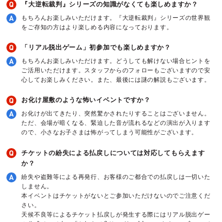
『大逆転裁判』シリーズの知識がなくても楽しめますか？
もちろんお楽しみいただけます。『大逆転裁判』シリーズの世界観
をご存知の方はより楽しめる内容になっております。
「リアル脱出ゲーム」初参加でも楽しめますか？
もちろんお楽しみいただけます。どうしても解けない場合ヒントを
ご活用いただけます。スタッフからのフォローもございますので安
心してお楽しみください。また、最後には謎の解説もございます。
お化け屋敷のような怖いイベントですか？
お化けが出てきたり、突然驚かされたりすることはございません。
ただ、会場が暗くなる、緊迫した音が流れるなどの演出が入ります
ので、小さなお子さまは怖がってしまう可能性がございます。
チケットの紛失による払戻しについては対応してもらえます
か？
紛失や盗難等による再発行、お客様のご都合での払戻しは一切いた
しません。
本イベントはチケットがないとご参加いただけないのでご注意くだ
さい。
天候不良等によるチケット払戻しが発生する際にはリアル脱出ゲー