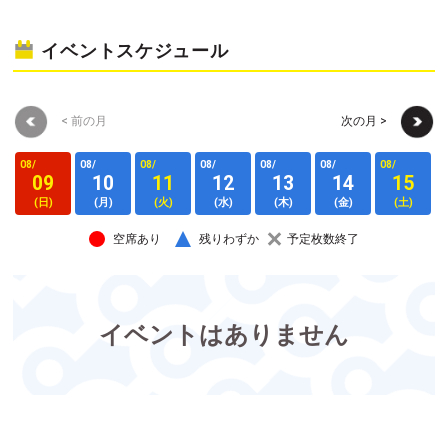
イベントスケジュール
< 前の月
次の月 >
08/
08/
08/
08/
08/
08/
08/
0
09
10
11
12
13
14
15
(日)
(月)
(火)
(水)
(木)
(金)
(土)
空席あり
残りわずか
予定枚数終了
イベントはありません