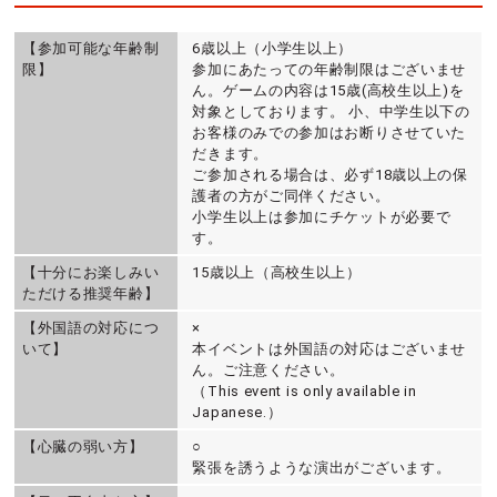
【参加可能な年齢制
6歳以上（小学生以上）
限】
参加にあたっての年齢制限はございませ
ん。ゲームの内容は15歳(高校生以上)を
対象としております。 小、中学生以下の
お客様のみでの参加はお断りさせていた
だきます。
ご参加される場合は、必ず18歳以上の保
護者の方がご同伴ください。
小学生以上は参加にチケットが必要で
す。
【十分にお楽しみい
15歳以上（高校生以上）
ただける推奨年齢】
【外国語の対応につ
×
いて】
本イベントは外国語の対応はございませ
ん。ご注意ください。
（This event is only available in
Japanese.）
【心臓の弱い方】
○
緊張を誘うような演出がございます。