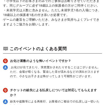
・小学生以下のお客さまのみでのご参加はお断りさせていただきま
す。同じグループに必ず18歳以上の保護者の方がご同伴ください。
・未就学児は人数に含みません。ただし未就学児1名の入場につき、
18歳以上の保護者1名の付き添いが必要です。
ゲームの趣旨をご理解いただき、みなさまが気持ちよくプレイでき
ますようご協力をお願いします。
このイベントのよくある質問
お化け屋敷のような怖いイベントですか？
.お化けが出てきたり、突然驚かされたりすることはございません。
ただ、会場が暗くなる、緊迫した音が流れるなどの演出が入ります
ので、小さなお子さまは怖がってしまう可能性がございます。
チケットの紛失による払戻しについては対応してもらえます
か？
紛失や盗難等による再発行、お客様のご都合での払戻しは一切いた