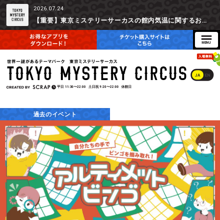
2026.07.24
【重要】東京ミステリーサーカスの館内気温に関するお詫びとご参加辞退時の返金対応について
JA
EN
平日
11:30〜22:00
土日祝
9:20〜22:00
休館日
過去のイベント