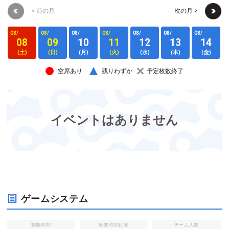
< 前の月
次の月 >
08/
08/
08/
08/
08/
08/
08/
0
08
09
10
11
12
13
14
(土)
(日)
(月)
(火)
(水)
(木)
(金)
空席あり
残りわずか
予定枚数終了
イベントはありません
ゲームシステム
制限時間
所要時間目安
チーム人数