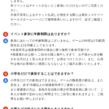
しません。
本イベントはチケットがないとご参加いただけないのでご注意くだ
さい。
天候不良等によるチケット払戻しが発生する際には東京ミステリー
サーカスホームページにて随時発表いたしますので、必ずご確認く
ださい。
イベント参加に年齢制限はありますか？
参加にあたっての年齢制限はございません。ゲームの内容は15歳(高
校生以上)を対象としております。
※未就学児は保護者同伴の場合に限り無料で参加可能です。
※保護者のみな様へ ご自分が謎に集中しすぎて、お子様から目を離
される方がよく見られますので、お気をつけください。また、公演
中は他のお客様のご迷惑にならないようご協力お願いいたします。
小学生だけで参加することはできますか？
小学生だけでの参加はできません。ゲームの難易度の都合上、また
安全上、必ず18歳以上の保護者同伴でご参加ください。
また保護者の方は、各地方自治体の青少年育成条例に基づいて、ご
本人が条例で定められた時間までにご自宅に着かれますよう、ご指
導をお願い申し上げます。
台風などで中止になる場合もありますか？