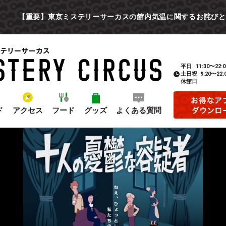
【重要】東京ミステリーサーカスの館内気温に関するお詫びと
平日
11:30〜22:0
土日祝
9:20〜22:
休館日
ド
アクセス
フード
グッズ
よくある質問