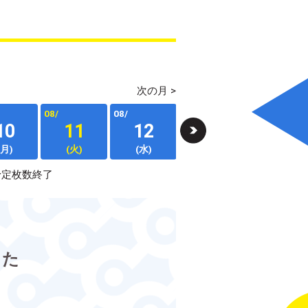
次の月 >
08/
08/
08/
08/
10
11
12
13
14
(月)
(火)
(水)
(木)
(金)
予定枚数終了
した