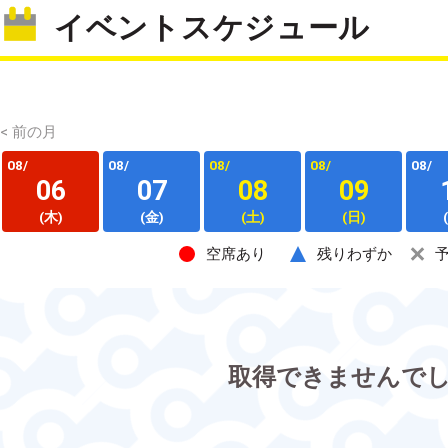
イベントスケジュール
< 前の月
08/
08/
08/
08/
08/
06
07
08
09
(木)
(金)
(土)
(日)
空席あり
残りわずか
取得できませんで