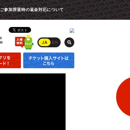
ご参加辞退時の返金対応について
0
JA
EN
00