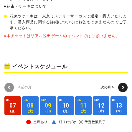
■花束・ケーキについて
花束やケーキは、東京ミステリーサーカスで選定・購入いたしま
す。購入商品に関する詳細についてはお答えできませんのでご了
承ください。
※本チケットはリアル脱出ゲームのイベントではございません。
イベントスケジュール
< 前の月
次の月 >
08/
08/
08/
08/
08/
08/
08/
0
07
08
09
10
11
12
13
(金)
(土)
(日)
(月)
(火)
(水)
(木)
空席あり
残りわずか
予定枚数終了