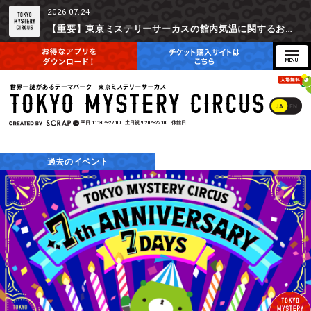
2026.07.24
【重要】東京ミステリーサーカスの館内気温に関するお詫びとご参加辞退時の返金対応について
JA
EN
平日
11:30〜22:00
土日祝
9:20〜22:00
休館日
過去のイベント