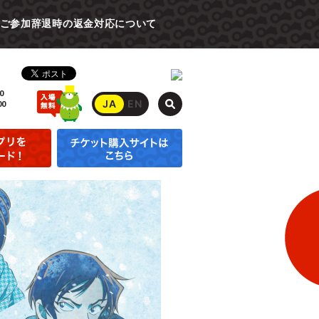
ご参加辞退時の返金対応について
0
JA
EN
00