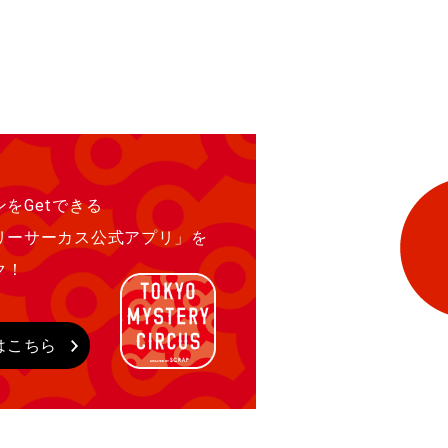
をGetできる
リーサーカス公式アプリ」を
ク！
はこちら