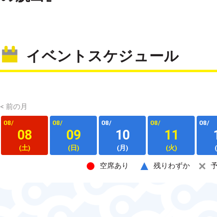
イベントスケジュール
< 前の月
08/
08/
08/
08/
08/
08
09
10
11
(土)
(日)
(月)
(火)
空席あり
残りわずか