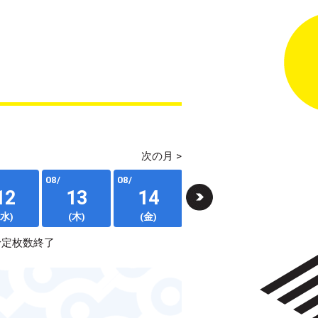
次の月 >
08/
08/
08/
08/
12
13
14
15
16
(水)
(木)
(金)
(土)
(日)
予定枚数終了