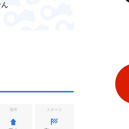
せん
場所
スタート