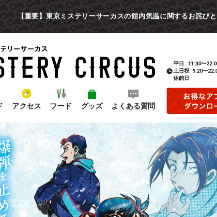
【重要】東京ミステリーサーカスの館内気温に関するお詫びと
平日
11:30〜22:0
土日祝
9:20〜22:
休館日
ド
アクセス
フード
グッズ
よくある質問