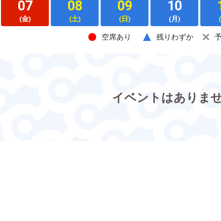
07
08
09
10
(金)
(土)
(日)
(月)
空席あり
残りわずか
イベントはありま