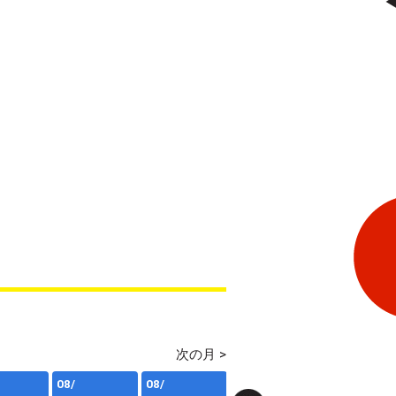
。
次の月 >
08/
08/
08/
08/