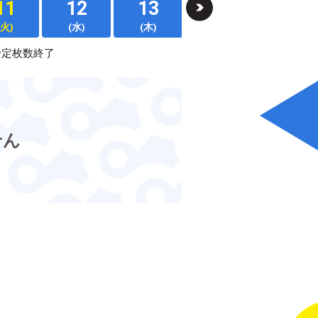
11
12
13
14
15
(火)
(水)
(木)
(金)
(土)
予定枚数終了
せん