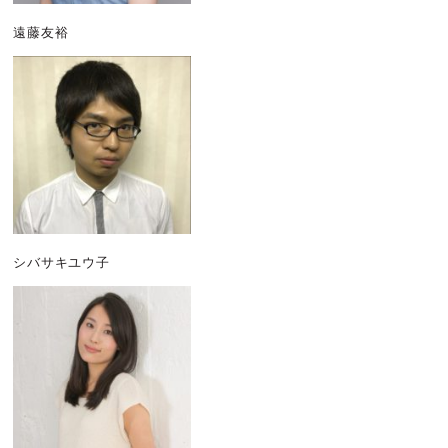
遠藤友裕
シバサキユウ子