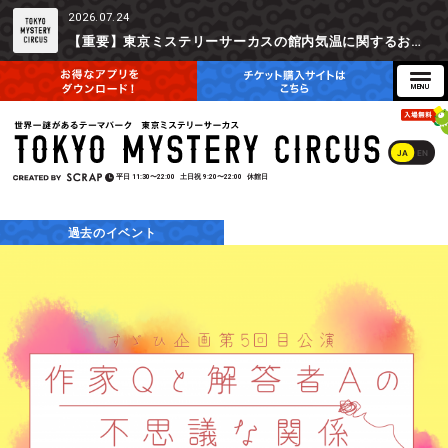
2026.07.24
【重要】東京ミステリーサーカスの館内気温に関するお詫びとご参加辞退時の返金対応について
JA
EN
平日
11:30〜22:00
土日祝
9:20〜22:00
休館日
過去のイベント