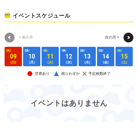
イベントスケジュール
< 前の月
次の月 >
08/
08/
08/
08/
08/
08/
08/
0
09
10
11
12
13
14
15
(日)
(月)
(火)
(水)
(木)
(金)
(土)
空席あり
残りわずか
予定枚数終了
イベントはありません