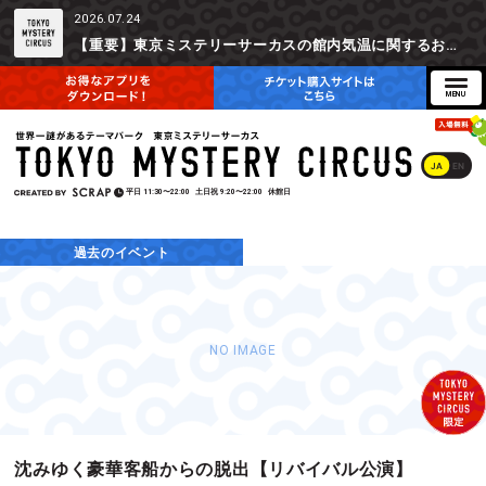
2026.07.24
【重要】東京ミステリーサーカスの館内気温に関するお詫びとご参加辞退時の返金対応について
JA
EN
平日
11:30〜22:00
土日祝
9:20〜22:00
休館日
過去のイベント
NO IMAGE
沈みゆく豪華客船からの脱出【リバイバル公演】