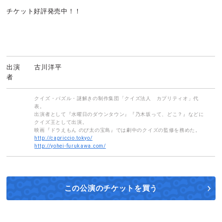
チケット好評発売中！！
出演
古川洋平
者
クイズ・パズル・謎解きの制作集団「クイズ法人 カプリティオ」代
表。
出演者として『水曜日のダウンタウン』『乃木坂って、どこ？』などに
クイズ王として出演。
映画『ドラえもん のび太の宝島』では劇中のクイズの監修を務めた。
http://capriccio.tokyo/
http://yohei-furukawa.com/
この公演の
チケットを買う