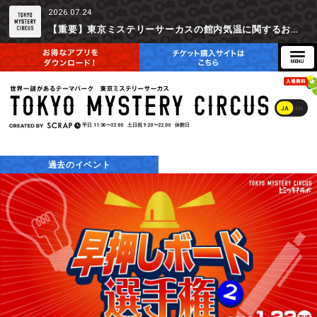
2026.07.24
【重要】東京ミステリーサーカスの館内気温に関するお詫びとご参加辞退時の返金対応について
JA
EN
平日
11:30〜22:00
土日祝
9:20〜22:00
休館日
過去のイベント