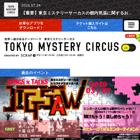
2026.07.24
【重要】東京ミステリーサーカスの館内気温に関するお詫びとご参加辞退時の返金対応について
JA
EN
平日
11:30〜22:00
土日祝
9:20〜22:00
休館日
過去のイベント