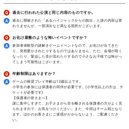
過去に行われた公演と同じ内容のものですか。
過去に開催された「あるハイジャックからの脱出」と謎の内容は変
わりませんが、一部演出など異なる箇所がございます。
お化け屋敷のような怖いイベントですか？
参加者体験型の謎解きゲームイベントなので、お化けが出てきた
り、突然驚かされたりするものではありません。ただ、会場が暗く
なったり、緊迫した音が流れたりするので小さなお子様では怖がっ
てしまう可能性はございます。
年齢制限はありますか？
ゲームの推奨プレイ年齢は12歳以上です。
小学生の参加には保護者の同伴が必要です。(小学生以上の方は、チ
ケットが必要です)
【保護者の皆さまへ】
謎に集中しすぎて、お子さまから目を離される保護者の方がよく見
られますので、お気をつけください。また、今回はチーム戦となり
ます。ほかのお客さまにご迷惑がかからないよう、ご配慮くださ
い。