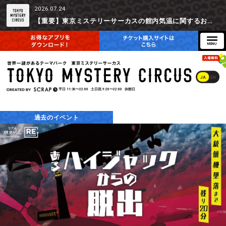
2026.07.24
【重要】東京ミステリーサーカスの館内気温に関するお詫びとご参加辞退時の返金対応について
JA
EN
平日
11:30〜22:00
土日祝
9:20〜22:00
休館日
過去のイベント