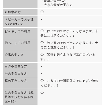
・密室が苦手な方
・大きな音が苦手な方
妊娠中の方
◯
ベビーカーでお子様
×
をおつれの方
おんぶしての利用
◯（狭い室内でのゲームとなります。十
分にご注意ください。）
抱っこしての利用
◯（狭い室内でのゲームとなります。十
分にご注意ください。）
心臓の弱い方
◯（緊張を誘うような演出がございま
す。）
目の不自由な方
×
手の不自由な方
×
耳の不自由な方
◯（ご参加の一週間前までに必ずご連絡
ください。）
足の不自由な方（義
◯
足等で歩行がある程
度可能）