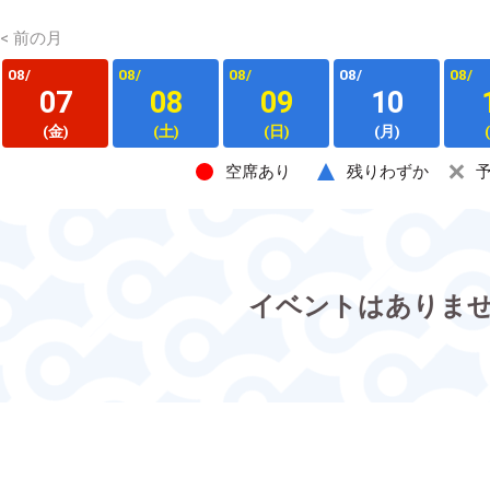
< 前の月
08/
08/
08/
08/
08/
07
08
09
10
(金)
(土)
(日)
(月)
空席あり
残りわずか
イベントはありま