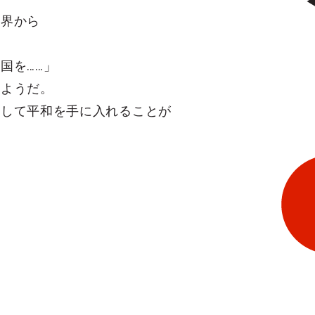
世界から
国を……」
いようだ。
倒して平和を手に入れることが