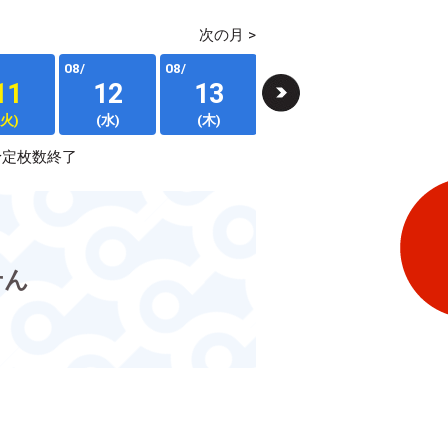
次の月 >
08/
08/
08/
08/
11
12
13
14
15
(火)
(水)
(木)
(金)
(土)
予定枚数終了
せん