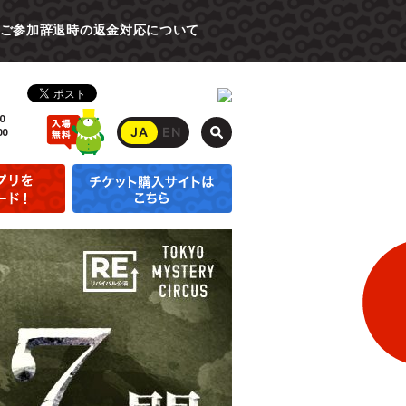
ご参加辞退時の返金対応について
0
JA
EN
00