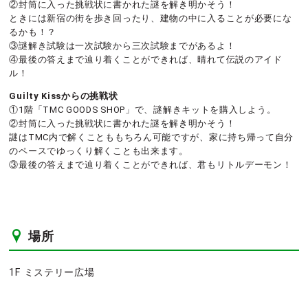
②封筒に入った挑戦状に書かれた謎を解き明かそう！
ときには新宿の街を歩き回ったり、建物の中に入ることが必要にな
るかも！？
③謎解き試験は一次試験から三次試験までがあるよ！
④最後の答えまで辿り着くことができれば、晴れて伝説のアイド
ル！
Guilty Kissからの挑戦状
①1階「TMC GOODS SHOP」で、謎解きキットを購入しよう。
②封筒に入った挑戦状に書かれた謎を解き明かそう！
謎はTMC内で解くことももちろん可能ですが、家に持ち帰って自分
のペースでゆっくり解くことも出来ます。
③最後の答えまで辿り着くことができれば、君もリトルデーモン！
場所
1F ミステリー広場