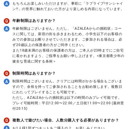
もちろんお楽しみいただけますが、事前に「ラブライブ!サンシャイ
ン!!」の世界に触れておいた方がより楽しめる内容になっています。
年齢制限はありますか？
年齢制限はございません。ただし、「AZALEAからの挑戦状」コー
スに関しては、新宿の街を歩きまわるため、小学生以下のお客様の
みでの参加はお断りさせていただきます。ご参加される場合は、必
ず20歳以上の保護者の方がご同伴ください。
また18歳未満のお客様の保護者の方は、ご本人が23時までにご自宅
に着かれますよう、ご指導をお願い申し上げます。<東京都青少年の
健全な育成に関する条例＞
制限時間はありますか？
制限時間はございません。クリアには時間がかかる場合もございま
すので、余裕を持ってご参加されることをお勧め致します。複数日
にわたってプレイすることも可能です。
ただし、AZALEAからの挑戦状は以下の時間のみプレイ可能です。
プレイ可能時間：平日12:00〜22:00／土日祝11:00〜22:00 (最終受
付20:15)
複数人で遊びたい場合、人数分購入する必要がありますか？
お1人様1部ずつキットをご購入の上、お楽しみください。