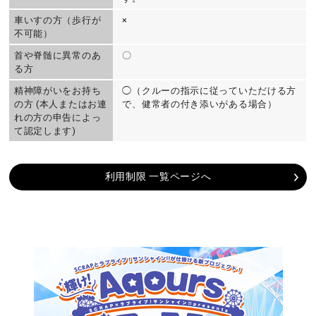
車いすの方（歩行が
×
不可能）
首や脊髄に異常のあ
〇
る方
精神障がいをお持ち
◯（クルーの指示に従っていただける方
の方 (本人またはお連
で、健常者の付き添いがある場合）
れの方の申告によっ
て認定します)
利用制限 一覧ページへ