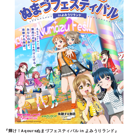
『輝け！Aqoursぬまづフェスティバル in よみうりランド』