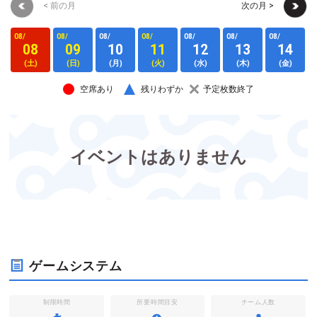
< 前の月
次の月 >
08/
08/
08/
08/
08/
08/
08/
0
08
09
10
11
12
13
14
(土)
(日)
(月)
(火)
(水)
(木)
(金)
空席あり
残りわずか
予定枚数終了
イベントはありません
ゲームシステム
制限時間
所要時間目安
チーム人数