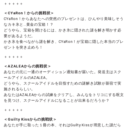
＋＋＋＋＋
＜CYaRon！からの挑戦状＞
CYaRon！からあなたへの突然のプレゼントは、ひんやり美味しそう
なカキ氷と…黄金の宝箱！？
どうやら、宝箱を開けるには、かき氷に隠された謎を解き明かす必
要があるようだ。
かき氷を食べながら謎を解き、CYaRon！が宝箱に隠した本当のプレ
ゼントを突き止めろ！
＋＋＋＋＋
＜AZALEAからの挑戦状＞
あなたの元に一通のオーディション通知書が届いた。発送主はスク
ールアイドルのAZALEA。
どうやら、スクールアイドルを目指すための謎解き試験が新宿で実
施されるらしい。
あなたはAZALEAからの試練をクリアし、みんなをトリコにする呪文
を見つけ、スクールアイドルになることが出来るだろうか？
＋＋＋＋＋
＜Guilty Kissからの挑戦状＞
あなたが手に取った１冊の本、それはGuilty Kissが用意した謎だら