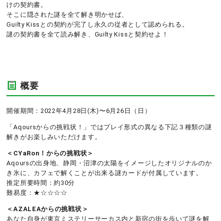
けの契約書。
そこに隠された謎を全て解き明かせば、
Guilty Kissとの契約が完了し永久の従者として認められる。
謎の契約書を全て読み解き、Guilty Kissと契約せよ！
概要
開催期間：2022年4月28日(木)〜6月26日（日）
「Aqoursからの挑戦状！」ではプレイ形式の異なる下記３種類の謎
解きがお楽しみいただけます。
＜CYaRon！からの挑戦状＞
Aqoursの出身地、静岡・沼津の太陽をイメージしたオリジナルのか
き氷に、カフェで解くことが出来る謎カードが付属しています。
推定所要時間：約30分
難易度：★☆☆☆☆
＜AZALEAからの挑戦状＞
あなた自身が東京ミステリーサーカス内と新宿の街を歩いて謎を解