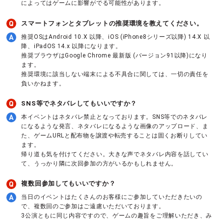
によってはゲームに影響がでる可能性があります。
スマートフォンとタブレットの推奨環境を教えてください。
推奨OSはAndroid 10.X 以降、iOS (iPhone8シリーズ以降) 14.X 以
降、iPadOS 14.x 以降になります。
推奨ブラウザはGoogle Chrome 最新版 (バージョン91以降)になり
ます。
推奨環境に該当しない端末による不具合に関しては、一切の責任を
負いかねます。
SNS等でネタバレしてもいいですか？
本イベントはネタバレ禁止となっております。SNS等でのネタバレ
になるような発言、ネタバレになるような画像のアップロード、ま
た、ゲームURLと配布物を譲渡や転売することは固くお断りしてい
ます。
帰り道も気を付けてください。大きな声でネタバレ内容を話してい
て、うっかり隣に次回参加の方がいるかもしれません。
複数回参加してもいいですか？
当日のイベントはたくさんのお客様にご参加していただきたいの
で、複数回のご参加はご遠慮いただいております。
3公演ともに同じ内容ですので、ゲームの趣旨をご理解いただき、み