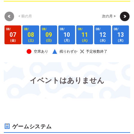
< 前の月
次の月 >
08/
08/
08/
08/
08/
08/
08/
0
07
08
09
10
11
12
13
(金)
(土)
(日)
(月)
(火)
(水)
(木)
空席あり
残りわずか
予定枚数終了
イベントはありません
ゲームシステム