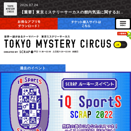
2026.07.24
【重要】東京ミステリーサーカスの館内気温に関するお詫びとご参加辞退時の返金対応について
JA
EN
平日
11:30〜22:00
土日祝
9:20〜22:00
休館日
過去のイベント