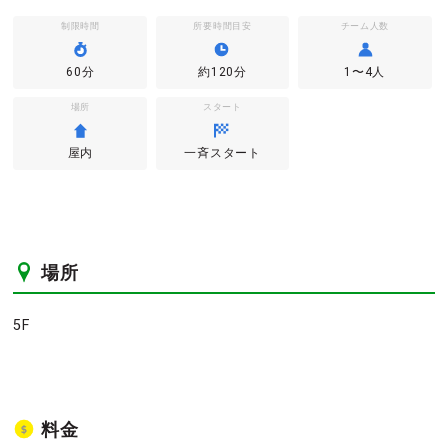
制限時間
所要時間目安
チーム人数
60分
約120分
1〜4人
場所
スタート
屋内
一斉スタート
場所
5F
料金