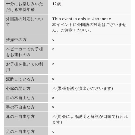
十分にお楽しみいた
12歳
だける推奨年齢
外国語の対応につい
This event is only in Japanese
て
本イベントに外国語の対応はございませ
ん。ご注意ください。
妊娠中の方
○
ベビーカーでお子様
○
をお連れの方
お子様を抱いての利
○
用
泥酔している方
×
心臓の弱い方
△(緊張を誘う演出がございます)
目の不自由な方
×
手の不自由な方
×
耳の不自由な方
△(司会による説明と解説が口頭で行われ
ます)
足の不自由な方
○