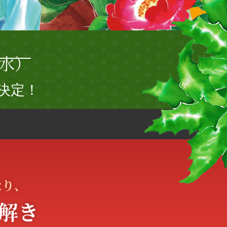
水）
長決定！
なり、
解き