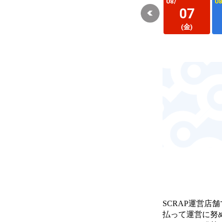
08/
08
07
(金)
SCRAP運営店
払って運営に努