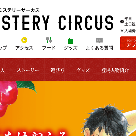
平日
土日祝
入場料
ップ
アクセス
フード
グッズ
よくある質問
購入
ストーリー
遊び方
グッズ
登場人物紹介