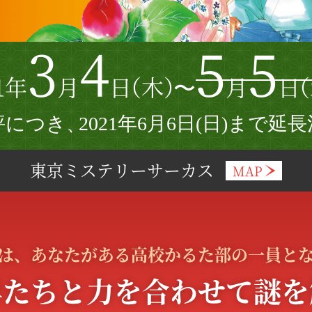
3
4
5
5
1年
月
日
（
木）
〜
月
日
（
評につき、
2
021年6月6日(日)まで延
東京ミステリーサーカス
MAP
は、あなたが
ある高校かるた部の一員と
早たちと
力を合わせて謎を