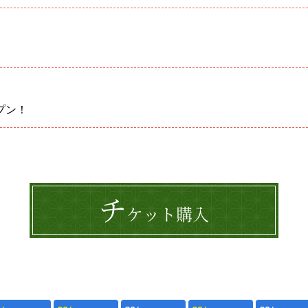
プン！
チ
ケット購入