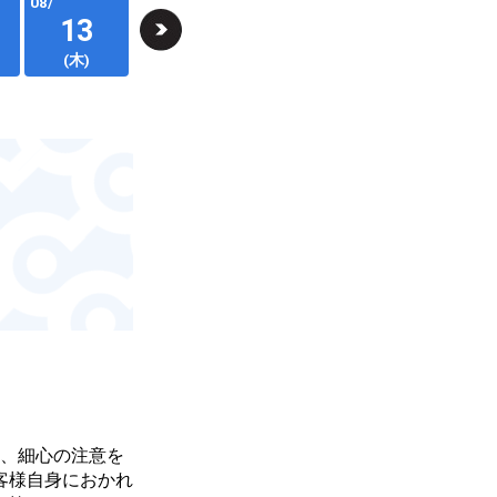
08/
08/
08/
08/
08/
13
14
15
16
(木)
(金)
(土)
(日)
し、細心の注意を
客様自身におかれ