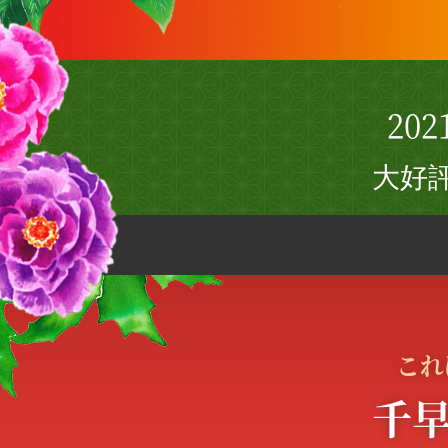
202
大好
これ
千