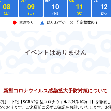
/
08/
08/
08/
08/
08
09
10
11
12
(土)
(日)
(月)
(火)
(水)
空席あり
残りわずか
予定枚数終了
イベントはありません
新型コロナウイルス感染拡大予防対策について
舗では、下記【SCRAP新型コロナウィルス対策10項目】を徹底
めております。ご来店前に必ずご確認をお願いいたします。お