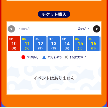
チケット購入
< 前の月
次の月 >
08/
08/
08/
08/
08/
08/
08/
08/
10
11
12
13
14
15
16
1
(月)
(火)
(水)
(木)
(金)
(土)
(日)
(月
空席あり
残りわずか
予定枚数終了
イベントはありません