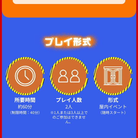
所要時間
プレイ人数
形式
約60分
2人
屋内イベント
（制限時間：40分）
※1人または3人以上で
（随時スタート）
のご参加はできませ
ん。