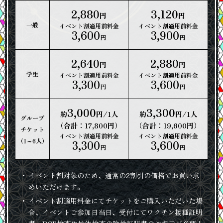
2,880
3,120
円
円
一般
イベント割適用前料金
イベント割適用前料金
3,600
3,900
円
円
2,640
2,880
円
円
学生
イベント割適用前料金
イベント割適用前料金
3,300
3,600
円
円
3,000
3,300
約
円/1人
約
円/1人
グループ
（合計：17,800円）
（合計：19,600円）
チケット
イベント割適用前料金
イベント割適用前料金
（1～6人）
3,300
3,600
円
円
イベント割対象のため、通常の2割引の価格でお買い求
めいただけます。
イベント割適用料金にてチケットをご購入いただいた場
合、イベントご参加日当日、受付にてワクチン接種証明