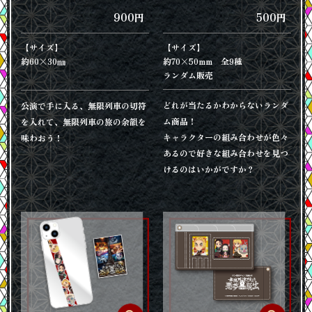
900
500
円
円
【サイズ】
【サイズ】
約60×30㎜
約70×50mm 全9種
ランダム販売
どれが当たるかわからないランダ
公演で手に入る、無限列車の切符
ム商品！
を入れて、無限列車の旅の余韻を
キャラクターの組み合わせが色々
味わおう！
あるので好きな組み合わせを見つ
けるのはいかがですか？