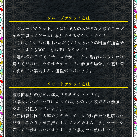
グループチケットとは
「グループチケット」とは1～6人のお好きな人数でテーブ
ルを貸切ってゲームに参加できるチケットです！
さらに、6人でご利用いただくと1人あたりの料金が通常チ
ケットよりも300円もお得になります！
お連れ様と必ず同じチームで参加したい場合はこちらをご
購入ください。その他チケットでご参加の場合、お連れ様
と別れてご案内する可能性がございます。
リピートチケットとは
複数回参加の方がご購入できるチケットです。
ご購入いただいた回によっては、少ない人数でのご参加に
なる可能性もございます。
公演内容は同じ内容ですので、ゲームの趣旨をご理解いた
だき、みなさまが気持ちよくプレイできるよう、マナーを
守ってご参加いただきますようご協力をお願いします。