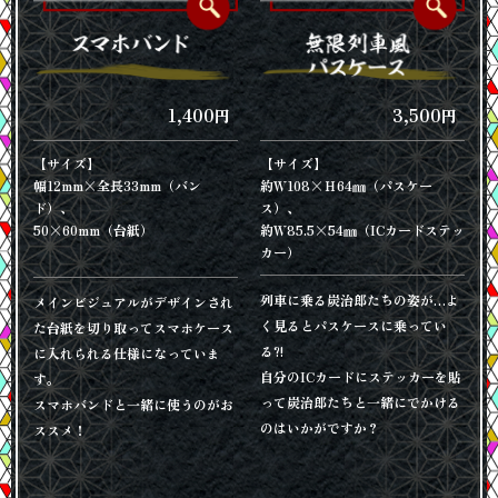
1,400
3,500
円
円
【サイズ】
【サイズ】
幅12mm×全長33mm（バン
約Ｗ108×Ｈ64㎜（パスケー
ド）、
ス）、
50×60mm（台紙）
約Ｗ85.5×54㎜（ICカードステッ
カー）
列車に乗る炭治郎たちの姿が…よ
メインビジュアルがデザインされ
く見るとパスケースに乗ってい
た台紙を切り取ってスマホケース
る?!
に入れられる仕様になっていま
自分のICカードにステッカーを貼
す。
って炭治郎たちと一緒にでかける
スマホバンドと一緒に使うのがお
のはいかがですか？
ススメ！