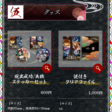
600
1,000
円
円
【サイズ】
【サイズ】
円形55mm 、四角形50×50mm
A4