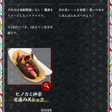
その日は安眠間違いなし！ 魘夢を
あの名シーンを再現！ 思いのまま
イメージしたミルクココア。
にあんぱんをぶつけよう！
※1会計につき、3点までご注文可
能です。
☆販売店舗
東京ミステリーサーカス
リアル脱出ゲーム札幌店
リアル脱出ゲーム吉祥寺店
リアル脱出ゲーム名古屋店
リアル脱出ゲーム大阪恵美須町店
リアル脱出ゲーム岡山店
SCRAP GOODS SHOP
※販売時間は各店舗の営業時間に準じます。
600
円