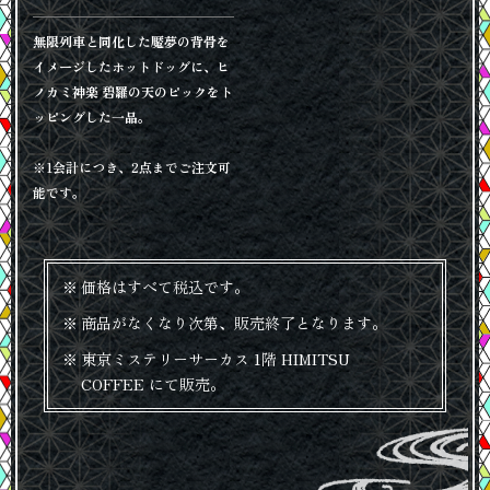
無限列車と同化した魘夢の背骨を
イメージしたホットドッグに、ヒ
ノカミ神楽 碧羅の天のピックをト
ッピングした一品。
※1会計につき、2点までご注文可
能です。
価格はすべて税込です。
商品がなくなり次第、販売終了となります。
東京ミステリーサーカス 1階 HIMITSU
COFFEE にて販売。