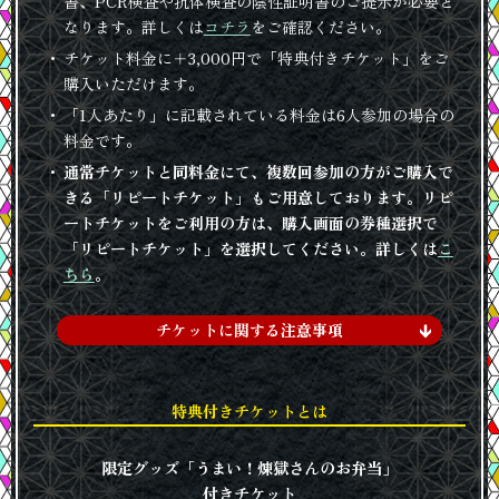
書、PCR検査や抗体検査の陰性証明書のご提示が必要と
なります。詳しくは
コチラ
をご確認ください。
チケット料金に＋3,000円で「特典付きチケット」をご
購入いただけます。
「1人あたり」に記載されている料金は6人参加の場合の
料金です。
通常チケットと同料金にて、複数回参加の方がご購入で
きる「リピートチケット」もご用意しております。リピ
ートチケットをご利用の方は、購入画面の券種選択で
「リピートチケット」を選択してください。詳しくは
こ
ちら
。
チケットに関する注意事項
特典付きチケットとは
限定グッズ「うまい！煉獄さんのお弁当」
付きチケット