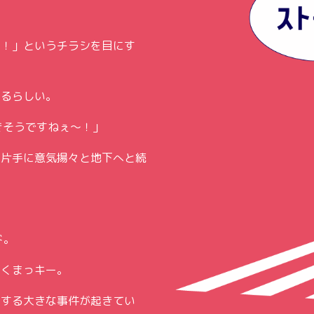
中！」というチラシを目にす
えるらしい。
きそうですねぇ〜！」
を片手に意気揚々と地下へと続
ド。
るくまっキー。
右する大きな事件が起きてい