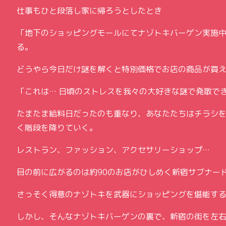
仕事もひと段落し家に帰ろうとしたとき
「地下のショッピングモールにてナゾトキバーゲン実施
る。
どうやら今日だけ謎を解くと特別価格でお店の商品が買
「これは… 日頃のストレスを我々の大好きな謎で発散で
たまたま給料日だったのも重なり、あなたたちはチラシ
く階段を降りていく。
レストラン、ファッション、アクセサリーショップ…
目の前に広がるのは約90のお店がひしめく新宿サブナー
さっそく得意のナゾトキを武器にショッピングを堪能す
しかし、そんなナゾトキバーゲンの裏で、新宿の街を左