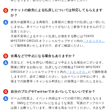
チケットの紛失による払戻しについては対応してもらえます
か？
紛失や盗難等による再発行、お客様のご都合での払戻しは一切いた
しません。本イベントはチケットがないとご参加できませんのでご
注意ください。
天候不良等によるチケット払戻しが発生する際にはTOKYO
MYSTERY CIRCUS オフィシャルウェブサイト内の
「トピックス」
にて随時発表いたしますので、必ずご確認ください。
台風などで中止になる場合もありますか？
天災など、やむを得ない理由により中止となる場合がございます。
開催に関するお知らせ、払戻しなどの情報はTOKYO MYSTERY
CIRCUSオフィシャルウェブサイト内の
「トピックス」
にて随時発表
しますので、必ずご確認ください。なおイベントの中止に伴う、会
場までの旅費等（キャンセル料含む）の保障は一切いたしません。
自分のブログやTwitterでネタバレしてもいいですか？
ゲームの性質上、イベント内容はすべての回で同じ内容となりま
す。SNSなどでのネタバレになるような発言、写真のアップロード
は固くお断りしています。帰り道も気をつけてください。大きな声