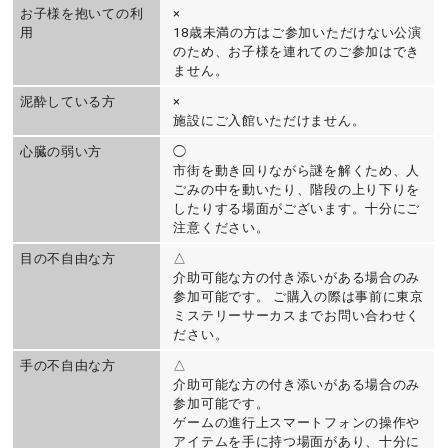
お子様を抱いての利
×
用
18歳未満の方はご参加いただけない公演
のため、お子様を連れてのご参加はでき
ません。
泥酔している方
×
施設にご入館いただけません。
心臓の弱い方
◯
市街を動き回りながら謎を解くため、人
ごみの中を動いたり、階段の上り下りを
したりする場面がございます。十分にご
注意ください。
目の不自由な方
△
介助可能な方の付き添いがある場合のみ
参加可能です。 ご購入の際は事前に東京
ミステリーサーカスまでお問い合わせく
ださい。
手の不自由な方
△
介助可能な方の付き添いがある場合のみ
参加可能です。
ゲームの進行上スマートフォンの操作や
アイテムを手に持つ場面があり、十分に