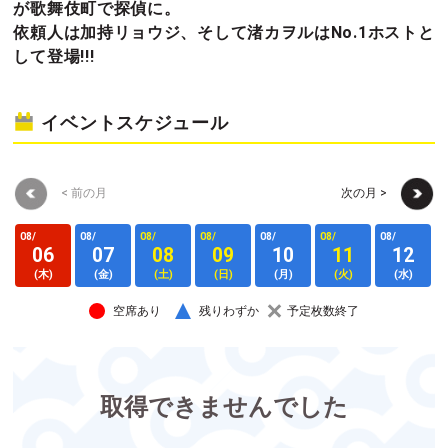
が歌舞伎町で探偵に。
依頼人は加持リョウジ、そして渚カヲルはNo.1ホストと
して登場!!!
イベントスケジュール
< 前の月
次の月 >
08/
08/
08/
08/
08/
08/
08/
0
06
07
08
09
10
11
12
(木)
(金)
(土)
(日)
(月)
(火)
(水)
空席あり
残りわずか
予定枚数終了
取得できませんでした