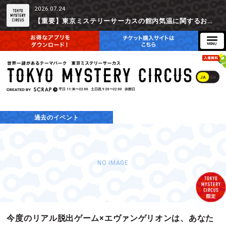
2026.07.24
【重要】東京ミステリーサーカスの館内気温に関するお詫びとご参加辞退時の返金対応について
JA
EN
平日
11:30〜22:00
土日祝
9:20〜22:00
休館日
過去のイベント
NO IMAGE
今度のリアル脱出ゲーム×エヴァンゲリオンは、あなた