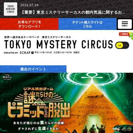
2026.07.24
【重要】東京ミステリーサーカスの館内気温に関するお詫びとご参加辞退時の返金対応について
JA
EN
平日
11:30〜22:00
土日祝
9:20〜22:00
休館日
過去のイベント