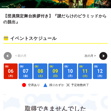
【団員限定舞台挨拶付き】『謎だらけのピラミッドから
の脱出』
イベントスケジュール
< 前の月
次の月 >
08/
08/
08/
08/
08/
08/
08/
0
06
07
08
09
10
11
12
(木)
(金)
(土)
(日)
(月)
(火)
(水)
空席あり
残りわずか
予定枚数終了
取得できませんでした