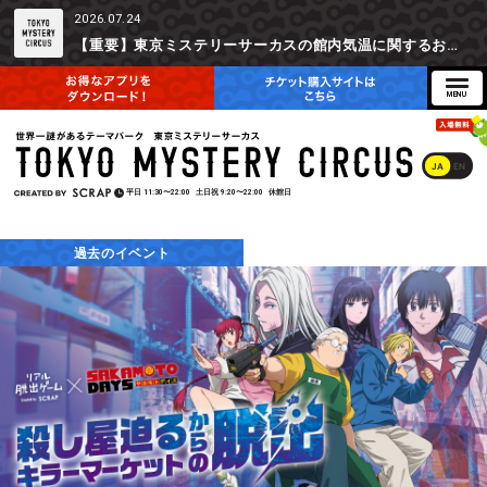
2026.07.24
【重要】東京ミステリーサーカスの館内気温に関するお詫びとご参加辞退時の返金対応について
JA
EN
平日
11:30〜22:00
土日祝
9:20〜22:00
休館日
過去のイベント