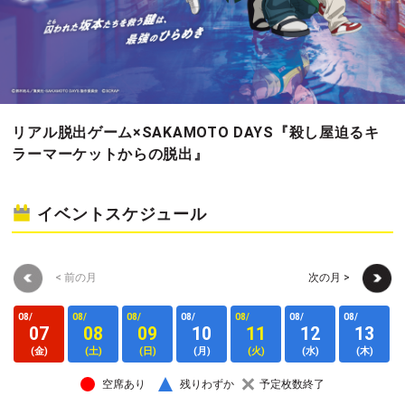
リアル脱出ゲーム×SAKAMOTO DAYS『殺し屋迫るキ
ラーマーケットからの脱出』
イベントスケジュール
< 前の月
次の月 >
08/
08/
08/
08/
08/
08/
08/
0
07
08
09
10
11
12
13
(金)
(土)
(日)
(月)
(火)
(水)
(木)
空席あり
残りわずか
予定枚数終了