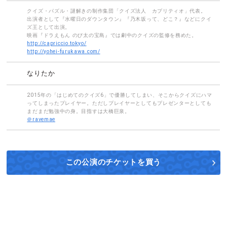
クイズ・パズル・謎解きの制作集団「クイズ法人 カプリティオ」代表。
出演者として『水曜日のダウンタウン』『乃木坂って、どこ？』などにクイ
ズ王として出演。
映画『ドラえもん のび太の宝島』では劇中のクイズの監修を務めた。
http://capriccio.tokyo/
http://yohei-furukawa.com/
なりたか
2015年の「はじめてのクイズ6」で優勝してしまい、そこからクイズにハマ
ってしまったプレイヤー。ただしプレイヤーとしてもプレゼンターとしても
まだまだ勉強中の身。目指すは大橋巨泉。
＠ravemae
この公演の
チケットを買う