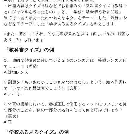
・出題内容はクイズ番組などでお馴染みの「教科書クイズ（教科ご
とにジャンルを絞ったもの）」と、「学校生活全般や教育問題」、
果ては「あの頃あったね〜あんなネタ」をテーマにした「流行」や
などをモチーフにした「学校あるあるクイズ」を軸とします。
※また、随所に「学校」的なお遊び要素な演出（但し、結果に影響も
あり…？）も行います
『教科書クイズ』の例
Q.一般的な顕微鏡に付いている２つのレンズとは、接眼レンズと何
でしょう？（理系）
A.対物レンズ
Q.副題を「ちいさなかしこいさかなのはなし」という、絵本作家レ
オ・レオニの作品は何でしょう？（文系）
A.スイミー
Q.体育の授業において、器械運動で使用するマットについている持
つ部分のことを、体の一部分の名前を使って何と呼ぶでしょう？
（実技）
A.耳
『学校あるあるクイズ』の例