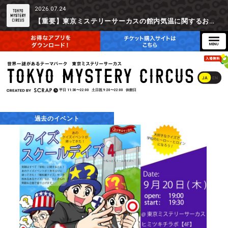
2026.07.24
【重要】東京ミステリーサーカスの館内気温に関するお詫びとご参加辞退時の返金対応について
JA
EN
平日
11:30〜22:00
土日祝
9:20〜22:00
休館日
過去のイベント