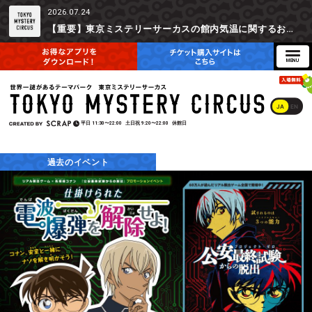
2026.07.24
【重要】東京ミステリーサーカスの館内気温に関するお詫びとご参加辞退時の返金対応について
JA
EN
平日
11:30〜22:00
土日祝
9:20〜22:00
休館日
過去のイベント