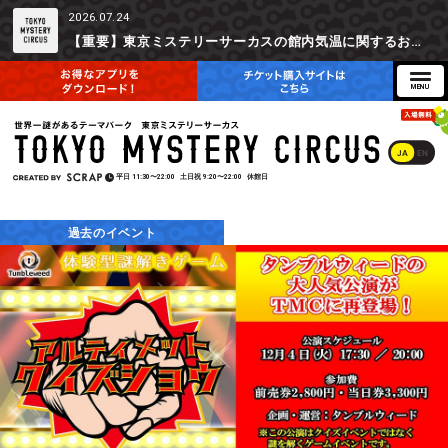
2026.07.24
【重要】東京ミステリーサーカスの館内気温に関するお詫びとご参加辞退時の返金対応について
JA
EN
平日
11:30〜22:00
土日祝
9:20〜22:00
休館日
過去のイベント