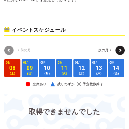
イベントスケジュール
< 前の月
次の月 >
08/
08/
08/
08/
08/
08/
08/
0
08
09
10
11
12
13
14
(土)
(日)
(月)
(火)
(水)
(木)
(金)
空席あり
残りわずか
予定枚数終了
取得できませんでした