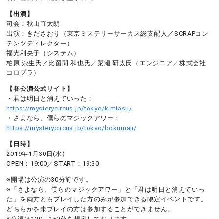
【出演】
司会：秋山直太朗
出演：きださおり（東京ミステリーサーカス総支配人／SCRAPコン
テンツディレクター）
福光利央子（システム）
柏原 崇生氏／比留間 和也氏／簗瀬 研太氏（エンジニア／株式会社
コロプラ）
【各公演公式サイト】
・君は明日と消えていった：
https://mysterycircus.jp/tokyo/kimiasu/
・さよなら、僕らのマジックアワー：
https://mysterycircus.jp/tokyo/bokumaji/
【日時】
2019年1月30日(水)
OPEN：19:00／START：19:30
※開場は公演の30分前です。
※「さよなら、僕らのマジックアワー」と「君は明日と消えていっ
た」を両方ともプレイした方のみが参加できる限定イベントです。
どちらかを未プレイの方は参加することができません。
※公演は120～150分を想定しております。