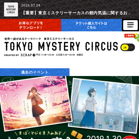
2026.07.24
【重要】東京ミステリーサーカスの館内気温に関するお詫びとご参加辞退時の返金対応について
JA
EN
平日
11:30〜22:00
土日祝
9:20〜22:00
休館日
過去のイベント