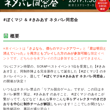
#ぼくマジ ＆ #きみあす ネタバレ同窓会
概要
※本イベントは
「さよなら、僕らのマジックアワー」
と
「君は明日と
消えていった」
を
両方ともプレイした方のみが参加可能
な限定イベ
ントです。どちらかを未プレイの方は参加することができません。
ついにファン待望の、SCRAPベストイベント1位を受賞した【#きみ
あす】と、同制作陣よる完全新作として誕生した【#ぼくマジ】のネ
タバレイベント、題して
「#ぼくマジ＆#きみあす ネタバレ同窓会」
の開催が決定！
いつもはネタバレ禁止の「リアル脱出ゲーム」ですが、この日はネ
タバレ解禁！実は、#きみあす のあそこと、 #ぼくマジ のあそこが
繋がってて…などなど！あんな事やこんな事を
ディレクターのきださ
おりを中心に制作チームが解説
しちゃいます！ここでしか聞けない
制作秘話や、裏話が盛り沢山！