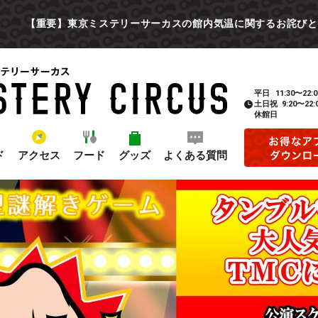
【重要】東京ミステリーサーカスの館内気温に関するお詫びと
平日
11:30〜22:0
土日祝
9:20〜22:
休館日
ド
アクセス
フード
グッズ
よくある質問