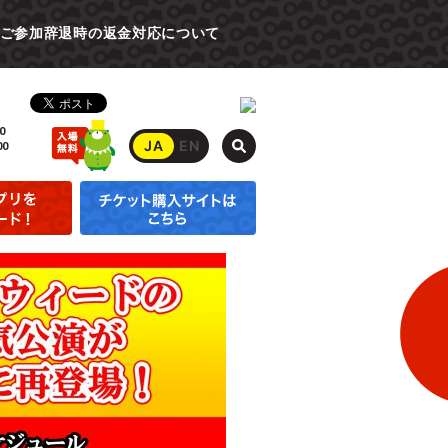
ご参加辞退時の返金対応について
0
JA
EN
00