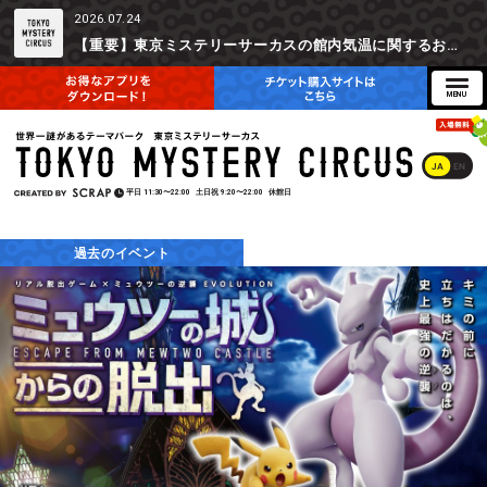
2026.07.24
【重要】東京ミステリーサーカスの館内気温に関するお詫びとご参加辞退時の返金対応について
JA
EN
平日
11:30〜22:00
土日祝
9:20〜22:00
休館日
過去のイベント