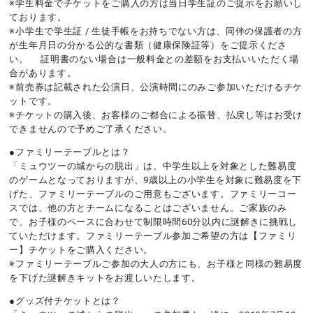
※学生料金でチケットをご購入の方は当日学生証のご提示をお願いし
ております。
※小学生で学生証 / 生徒手帳をお持ちでない方は、同伴の保護者の方
が生年月日の分かる公的な書類（健康保険証等）をご提示くださ
い。 証明書のない場合は一般料金との差額をお支払いいただく場
合があります。
※前売券は記載された公演日、公演時間にのみご参加いただけるチケ
ットです。
※チケットの購入後、お客様のご都合による振替、払戻し等はお受け
できませんので予めご了承ください。
●ファミリーテーブルとは？
「ミュウツーの城からの脱出」は、中学生以上を対象とした難易度
のゲームとなっておりますが、9歳以上の小学生を対象に難易度を下
げた、ファミリーテーブルのご用意もございます。ファミリーコー
スでは、他の方とチームになることはございません。ご家族のみ
で、お子様のペースに合わせて制限時間60分以内に謎解きに挑戦し
ていただけます。ファミリーテーブル参加ご希望の方は【ファミリ
ー】チケットをご購入ください。
※ファミリーテーブルご参加の大人の方にも、お子様と同様の難易度
を下げた謎解きキットをお渡しいたします。
●グッズ付チケットとは？