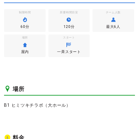
制限時間
所要時間目安
チーム人数
60分
120分
最大6人
場所
スタート
屋内
一斉スタート
場所
B1 ヒミツキチラボ（大ホール）
料金