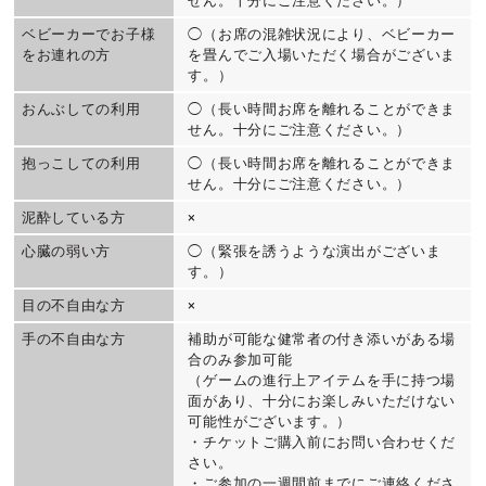
せん。十分にご注意ください。）
ベビーカーでお子様
◯（お席の混雑状況により、ベビーカー
をお連れの方
を畳んでご入場いただく場合がございま
す。）
おんぶしての利用
◯（長い時間お席を離れることができま
せん。十分にご注意ください。）
抱っこしての利用
◯（長い時間お席を離れることができま
せん。十分にご注意ください。）
泥酔している方
×
心臓の弱い方
◯（緊張を誘うような演出がございま
す。）
目の不自由な方
×
手の不自由な方
補助が可能な健常者の付き添いがある場
合のみ参加可能
（ゲームの進行上アイテムを手に持つ場
面があり、十分にお楽しみいただけない
可能性がございます。）
・チケットご購入前にお問い合わせくだ
さい。
・ご参加の一週間前までにご連絡くださ