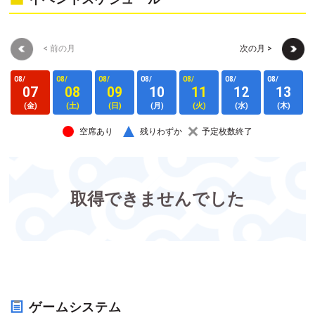
< 前の月
次の月 >
08/
08/
08/
08/
08/
08/
08/
0
07
08
09
10
11
12
13
(金)
(土)
(日)
(月)
(火)
(水)
(木)
空席あり
残りわずか
予定枚数終了
取得できませんでした
ゲームシステム