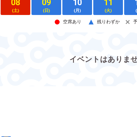
08
09
10
11
(土)
(日)
(月)
(火)
空席あり
残りわずか
イベントはありま