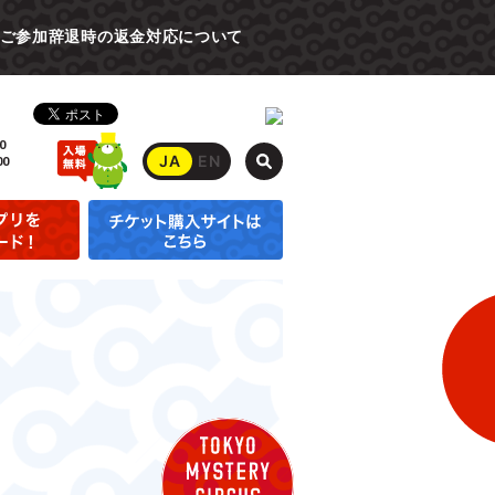
ご参加辞退時の返金対応について
0
JA
EN
00