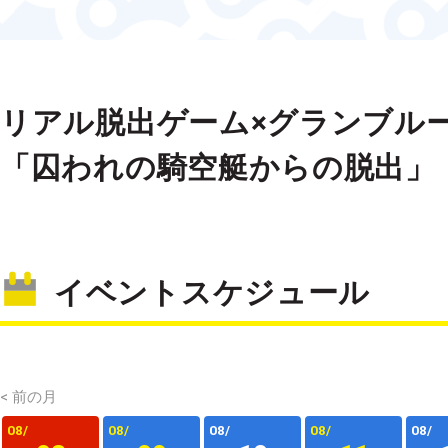
リアル脱出ゲーム×グランブル
「囚われの騎空艇からの脱出」
イベントスケジュール
< 前の月
08/
08/
08/
08/
08/