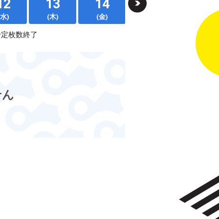
12
13
14
15
16
(水)
(木)
(金)
(土)
(日)
予定枚数終了
せん