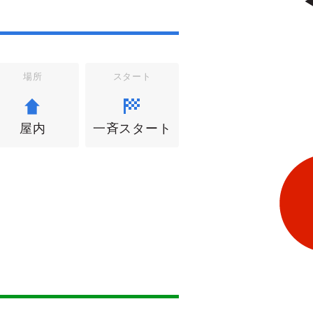
場所
スタート
屋内
一斉スタート