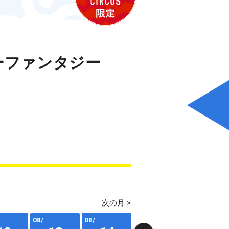
ーファンタジー
次の月 >
08/
08/
08/
08/