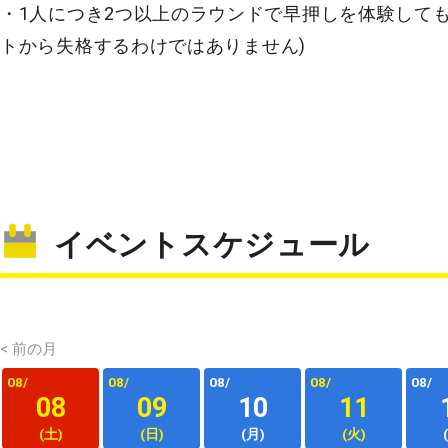
・1人につき2つ以上のラウンドで早押しを体験しても
トから失格するわけではありません)
イベントスケジュール
< 前の月
08/
08/
08/
08/
08/
08
09
10
11
(土)
(日)
(月)
(火)