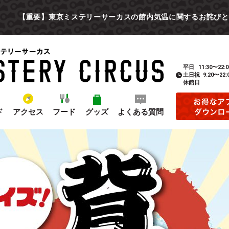
【重要】東京ミステリーサーカスの館内気温に関するお詫びと
平日
11:30〜22:0
土日祝
9:20〜22:
休館日
ド
アクセス
フード
グッズ
よくある質問