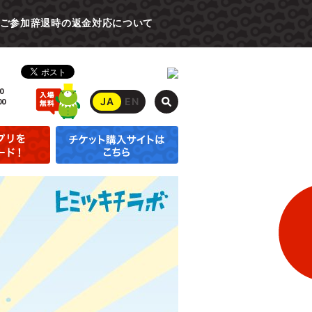
ご参加辞退時の返金対応について
0
JA
EN
00