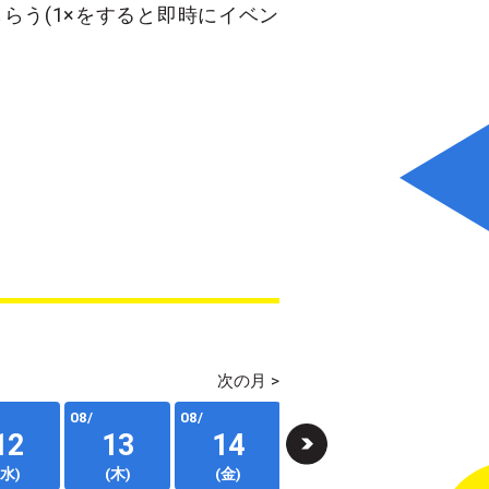
らう(1×をすると即時にイベン
次の月 >
08/
08/
08/
08/
12
13
14
15
16
(水)
(木)
(金)
(土)
(日)