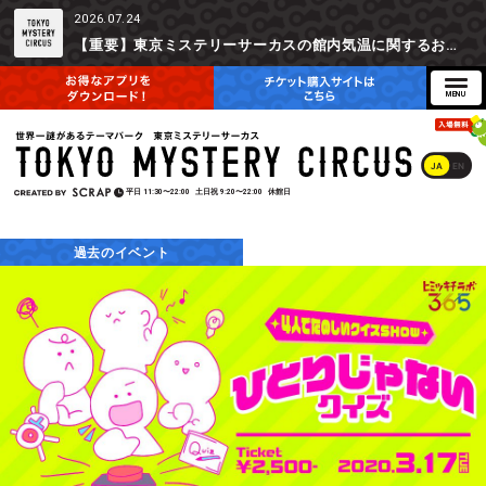
2026.07.24
【重要】東京ミステリーサーカスの館内気温に関するお詫びとご参加辞退時の返金対応について
JA
EN
平日
11:30〜22:00
土日祝
9:20〜22:00
休館日
過去のイベント