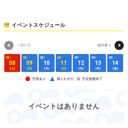
イベントスケジュール
< 前の月
次の月 >
08/
08/
08/
08/
08/
08/
08/
0
08
09
10
11
12
13
14
(土)
(日)
(月)
(火)
(水)
(木)
(金)
空席あり
残りわずか
予定枚数終了
イベントはありません