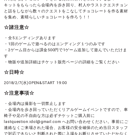
キットをもらったら会場内を歩き回り、村人やラストクエスチョン
と話をしながら数々のクエストをこなしてチョコレートを作る素材
を集め、素晴らしいチョコレートを作ろう！！
☆諸注意☆
・全5エンディングあります
・1回のゲームで遊べるのはエンディング１つのみです
・2ゲーム目からは課金500円で1ゲーム追加して遊んでいただけま
す
・物販や追加詳細はチケット販売ページの詳細をご覧ください
☆日時☆
2018/2/7(水)OPEN&START 19:00
☆注意事項☆
・会場内は撮影を一切禁止します
・会場内を歩き回っていただくリアルゲームイベントですので、車
椅子や足の不自由な方は必ずチケットご購入前に
lastquestion.idol@gmail.com へお問い合わせください。事前にご
連絡なくご来場された場合、お客様の安全確保のため当日スタッフ
で対応できないと判断された際に入場をお断りさせていただかなく