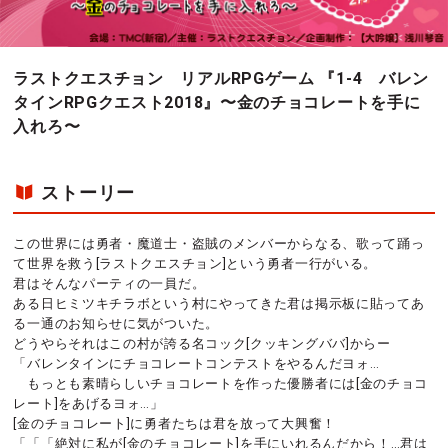
ラストクエスチョン リアルRPGゲーム 『1-4 バレン
タインRPGクエスト2018』〜金のチョコレートを手に
入れろ〜
ストーリー
この世界には勇者・魔道士・盗賊のメンバーからなる、歌って踊っ
て世界を救う[ラストクエスチョン]という勇者一行がいる。
君はそんなパーティの一員だ。
ある日ヒミツキチラボという村にやってきた君は掲示板に貼ってあ
る一通のお知らせに気がついた。
どうやらそれはこの村が誇る名コック[クッキングババ]からー
「バレンタインにチョコレートコンテストをやるんだヨォ…
もっとも素晴らしいチョコレートを作った優勝者には[金のチョコ
レート]をあげるヨォ…」
[金のチョコレート]に勇者たちは君を放って大興奮！
「「「絶対に私が[金のチョコレート]を手にいれるんだから！…君は