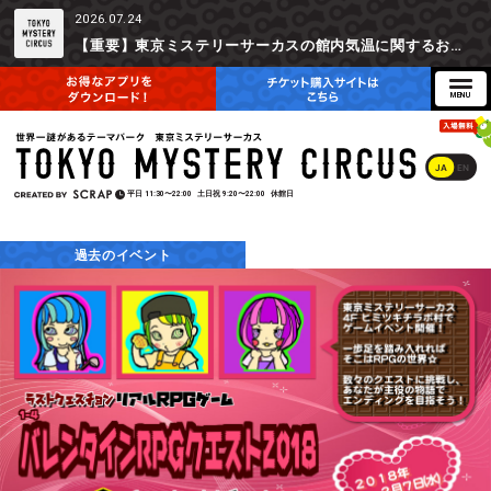
2026.07.24
【重要】東京ミステリーサーカスの館内気温に関するお詫びとご参加辞退時の返金対応について
JA
EN
平日
11:30〜22:00
土日祝
9:20〜22:00
休館日
過去のイベント