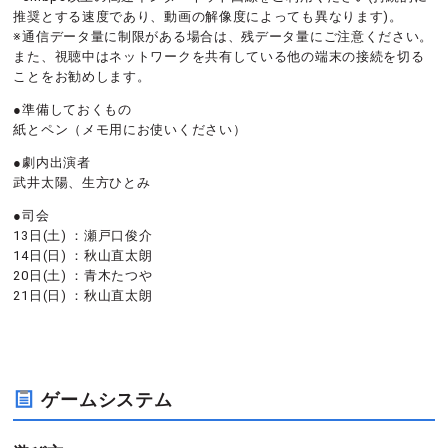
推奨とする速度であり、動画の解像度によっても異なります)。
※通信データ量に制限がある場合は、残データ量にご注意ください。
また、視聴中はネットワークを共有している他の端末の接続を切る
ことをお勧めします。
●準備しておくもの
紙とペン（メモ用にお使いください）
●劇内出演者
武井太陽、生方ひとみ
●司会
13日(土) ：瀬戸口俊介
14日(日) ：秋山直太朗
20日(土) ：青木たつや
21日(日) ：秋山直太朗
ゲームシステム