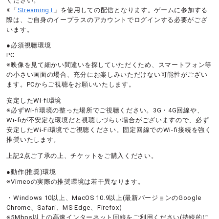
ください。
※「
Streaming+
」を使用しての配信となります。ゲームに参加する
際は、ご自身のイープラスのアカウントでログインする必要がござ
います。
●必須視聴環境
PC
※映像を見て細かい間違いを探していただくため、スマートフォン等
の小さい画面の場合、充分にお楽しみいただけない可能性がござい
ます。PCからご視聴をお願いいたします。
安定したWi-fi環境
※必ずWi-fi環境の整った場所でご視聴ください。3G・4G回線や、
Wi-fiが不安定な環境だと視聴しづらい場合がございますので、必ず
安定したWi-Fi環境でご視聴ください。固定回線でのWi-fi接続を強く
推奨いたします。
上記2点ご了承の上、チケットをご購入ください。
●動作(推奨)環境
※Vimeoの実際の推奨環境は若干異なります。
・Windows 10以上、MacOS 10.9以上(最新バージョンのGoogle
Chrome、Safari、MS Edge、Firefox)
※5Mbps以上の高速インターネット回線をご利用ください(持続的に