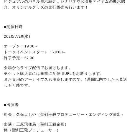
ビジュアルのパネル展示紹介、シナリオや公演用アイテムの展示紹
介、オリジナルグッズの先行販売も行います！
■開催日時
2020/7/29(水)
オープン：19:30～
トークイベントスタート：20:00～
終了予定：22:00
会場からライブ配信でお届けします。
チケット購入者には事前に配信用URLをお送りします。
また専用のアーカイブスも用意しますので、1週間以内でしたら見返
しも可能です。
■出演者
司会：久保よしや（聖剣王殺プロデューサー・エンディング演出）
出演：三原飛雄馬（聖剣王殺企画）
翔（聖剣王殺プロデューサー）