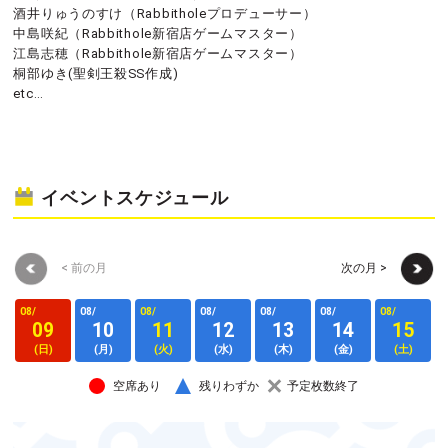
酒井りゅうのすけ（Rabbitholeプロデューサー）
中島咲紀（Rabbithole新宿店ゲームマスター）
江島志穂（Rabbithole新宿店ゲームマスター）
桐部ゆき(聖剣王殺SS作成)
etc…
イベントスケジュール
< 前の月
次の月 >
08/
08/
08/
08/
08/
08/
08/
0
09
10
11
12
13
14
15
(日)
(月)
(火)
(水)
(木)
(金)
(土)
空席あり
残りわずか
予定枚数終了