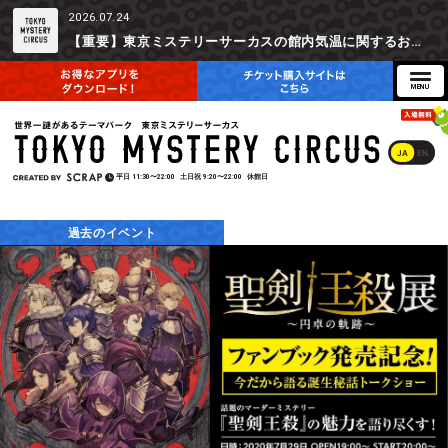
2026.07.24
【重要】東京ミステリーサーカスの館内気温に関するお詫びとご参加辞退時の返金対応について
JA
EN
平日
11:30〜22:00
土日祝
9:20〜22:00
休館日
過去のイベント