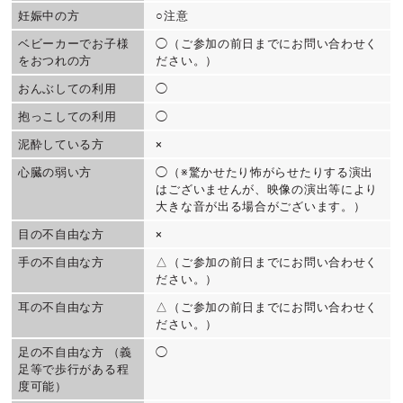
妊娠中の方
○注意
ベビーカーでお子様
◯（ご参加の前日までにお問い合わせく
をおつれの方
ださい。）
おんぶしての利用
◯
抱っこしての利用
◯
泥酔している方
×
心臓の弱い方
◯（※驚かせたり怖がらせたりする演出
はございませんが、映像の演出等により
大きな音が出る場合がございます。）
目の不自由な方
×
手の不自由な方
△（ご参加の前日までにお問い合わせく
ださい。）
耳の不自由な方
△（ご参加の前日までにお問い合わせく
ださい。）
足の不自由な方 （義
◯
足等で歩行がある程
度可能）