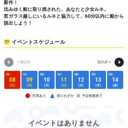
新作！
沈みゆく船に取り残された、あなたと少女ルネ。
窓ガラス越しにいるルネと協力して、60分以内に船から
脱出しよう！
イベントスケジュール
< 前の月
次の月 >
08/
08/
08/
08/
08/
08/
08/
0
08
09
10
11
12
13
14
(土)
(日)
(月)
(火)
(水)
(木)
(金)
空席あり
残りわずか
予定枚数終了
イベントはありません