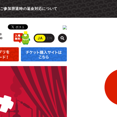
ご参加辞退時の返金対応について
0
JA
EN
00