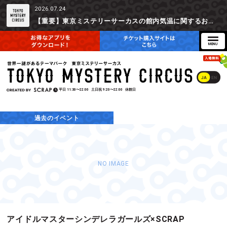
2026.07.24
【重要】東京ミステリーサーカスの館内気温に関するお詫びとご参加辞退時の返金対応について
JA
EN
平日
11:30〜22:00
土日祝
9:20〜22:00
休館日
過去のイベント
NO IMAGE
アイドルマスターシンデレラガールズ×SCRAP