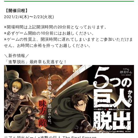
【開催日程】
2021/2/4(木)〜2/23(火祝)
※開場時間は上記開演時間の20分前となっております。
※必ずゲーム開始の10分前にはお越しください。
※ゲームの性質上、開演時間に遅れてしまいますとご参加いただけま
せん。お時間に余裕を持ってお越しください。
＼新作情報／
「進撃脱出」最終章も見逃すな！
リアル脱出ゲーム×進撃の巨人 The Final Season