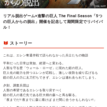
リアル脱出ゲーム×進撃の巨人 The Final Season「5つ
の巨人からの脱出」開催を記念して期間限定でリバイバ
ル！
ストーリー
これは、エレン奪還作戦で語られなかった兵士たちの物語
平和だった日常は突如、絶望へと変わる。
人類を守る壁「ウォール・ローゼ」に現れた鎧の巨人。
巨人化の能力を持つエレンが応戦し、激しい攻防を繰り広げるも
鎧の巨人の力に太刀打ちできず、エレンは連れ去られてしまう。
夕刻、調査兵団は
人類の希望であるエレンを取り戻すべく
鎧の巨人の逃亡先である巨大樹の森へと馬を駆る。
「夜までだ!! 夜までに森に着けば まだ間に合うかもしれない!!」