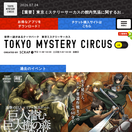
2026.07.24
【重要】東京ミステリーサーカスの館内気温に関するお詫びとご参加辞退時の返金対応について
JA
EN
平日
11:30〜22:00
土日祝
9:20〜22:00
休館日
過去のイベント