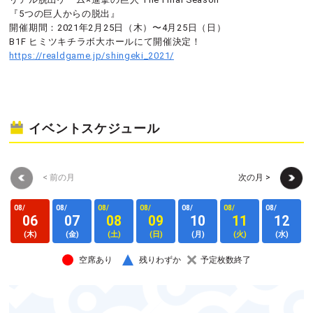
『5つの巨人からの脱出』
開催期間：2021年2月25日（木）〜4月25日（日）
B1F ヒミツキチラボ大ホールにて開催決定！
https://realdgame.jp/shingeki_2021/
イベントスケジュール
< 前の月
次の月 >
08/
08/
08/
08/
08/
08/
08/
0
06
07
08
09
10
11
12
(木)
(金)
(土)
(日)
(月)
(火)
(水)
空席あり
残りわずか
予定枚数終了