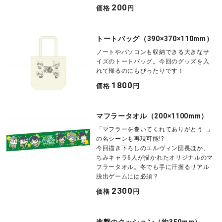
200
価格
円
トートバッグ（390×370×110mm）
ノートやパソコンも収納できる大きなサ
イズのトートバッグ。今回のグッズを入
れて帰るのにもぴったりです！
1800
価格
円
マフラータオル（200×1100mm）
「マフラーを巻いてくれてありがとう…」
の名シーンも再現可能!?
今回描き下ろしのエルヴィン団長ほか、
ちみキャラ6人が描かれたオリジナルのマ
フラータオル。冬でも手に汗握るリアル
脱出ゲームには必須？
2300
価格
円
進撃のクッション（約350mm）