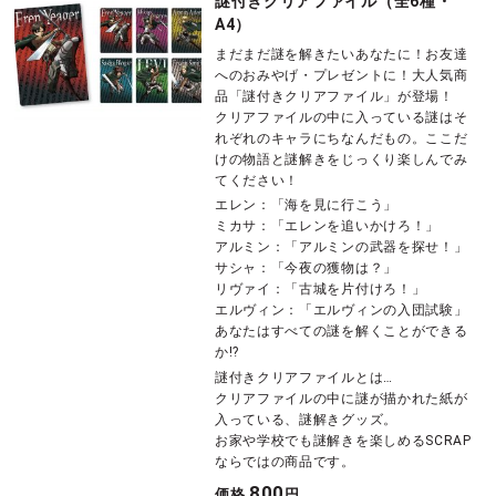
謎付きクリアファイル（全6種・
A4）
まだまだ謎を解きたいあなたに！お友達
へのおみやげ・プレゼントに！大人気商
品「謎付きクリアファイル」が登場！
クリアファイルの中に入っている謎はそ
れぞれのキャラにちなんだもの。ここだ
けの物語と謎解きをじっくり楽しんでみ
てください！
エレン：「海を見に行こう」
ミカサ：「エレンを追いかけろ！」
アルミン：「アルミンの武器を探せ！」
サシャ：「今夜の獲物は？」
リヴァイ：「古城を片付けろ！」
エルヴィン：「エルヴィンの入団試験」
あなたはすべての謎を解くことができる
か!?
謎付きクリアファイルとは…
クリアファイルの中に謎が描かれた紙が
入っている、謎解きグッズ。
お家や学校でも謎解きを楽しめるSCRAP
ならではの商品です。
800
価格
円