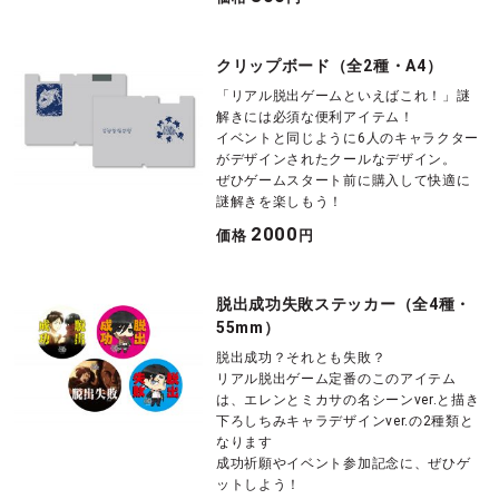
クリップボード（全2種・A4）
「リアル脱出ゲームといえばこれ！」謎
解きには必須な便利アイテム！
イベントと同じように6人のキャラクター
がデザインされたクールなデザイン。
ぜひゲームスタート前に購入して快適に
謎解きを楽しもう！
2000
価格
円
脱出成功失敗ステッカー（全4種・
55mm）
脱出成功？それとも失敗？
リアル脱出ゲーム定番のこのアイテム
は、エレンとミカサの名シーンver.と描き
下ろしちみキャラデザインver.の2種類と
なります
成功祈願やイベント参加記念に、ぜひゲ
ットしよう！