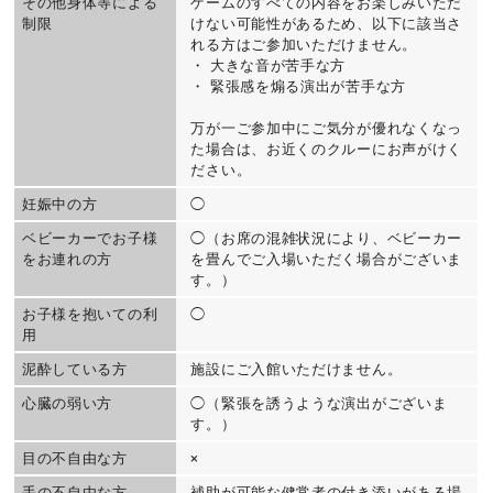
その他身体等による
ゲームのすべての内容をお楽しみいただ
制限
けない可能性があるため、以下に該当さ
れる方はご参加いただけません。
・ 大きな音が苦手な方
・ 緊張感を煽る演出が苦手な方
万が一ご参加中にご気分が優れなくなっ
た場合は、お近くのクルーにお声がけく
ださい。
妊娠中の方
◯
ベビーカーでお子様
◯（お席の混雑状況により、ベビーカー
をお連れの方
を畳んでご入場いただく場合がございま
す。）
お子様を抱いての利
◯
用
泥酔している方
施設にご入館いただけません。
心臓の弱い方
◯（緊張を誘うような演出がございま
す。）
目の不自由な方
×
手の不自由な方
補助が可能な健常者の付き添いがある場