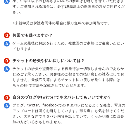
小、中学生以下のお客さまのみでの参加はお断りさせていただきま
す。ご参加される場合は、必ず20歳以上の保護者の方がご同伴くだ
さい。
※未就学児は保護者同伴の場合に限り無料で参加可能です。
何回でも遊べますか？
ゲームの最後に解説を行うため、複数回のご参加はご遠慮いただい
ております。
チケットの紛失や払い戻しについては？
チケットの紛失や盗難等による再発行は一切致しませんのであらか
じめご了承ください。お客様のご都合での払い戻しの対応はしてお
りません。天候不良等によるチケット払い戻しが発生する際にはこ
ちらのHPで方法を記載させていただきます。
自分のブログやtwitterでネタバレしてもいいですか？
ブログ、twitter、facebookでのネタバレになるような発言、写真の
アップロードは固くお断りしています。帰り道にも気を付けてくだ
さい。大きな声でネタバレ内容を話していて、うっかり隣に次回参
加の方がいるかもしれません。