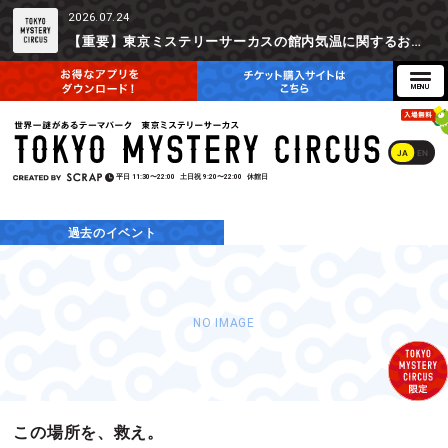
2026.07.24
【重要】東京ミステリーサーカスの館内気温に関するお詫びとご参加辞退時の返金対応について
JA
EN
平日
11:30〜22:00
土日祝
9:20〜22:00
休館日
過去のイベント
NO IMAGE
この場所を、救え。