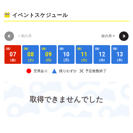
イベントスケジュール
< 前の月
次の月 >
08/
08/
08/
08/
08/
08/
08/
0
07
08
09
10
11
12
13
(金)
(土)
(日)
(月)
(火)
(水)
(木)
空席あり
残りわずか
予定枚数終了
取得できませんでした