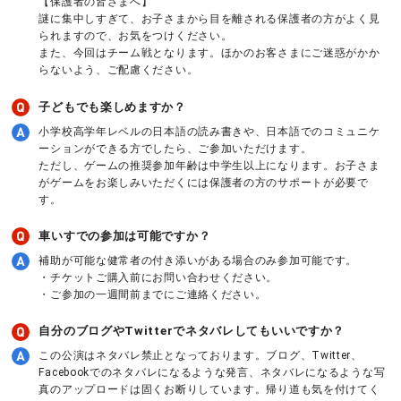
【保護者の皆さまへ】
謎に集中しすぎて、お子さまから目を離される保護者の方がよく見
られますので、お気をつけください。
また、今回はチーム戦となります。ほかのお客さまにご迷惑がかか
らないよう、ご配慮ください。
子どもでも楽しめますか？
小学校高学年レベルの日本語の読み書きや、日本語でのコミュニケ
ーションができる方でしたら、ご参加いただけます。
ただし、ゲームの推奨参加年齢は中学生以上になります。お子さま
がゲームをお楽しみいただくには保護者の方のサポートが必要で
す。
車いすでの参加は可能ですか？
補助が可能な健常者の付き添いがある場合のみ参加可能です。
・チケットご購入前にお問い合わせください。
・ご参加の一週間前までにご連絡ください。
自分のブログやTwitterでネタバレしてもいいですか？
この公演はネタバレ禁止となっております。ブログ、Twitter、
Facebookでのネタバレになるような発言、ネタバレになるような写
真のアップロードは固くお断りしています。帰り道も気を付けてく