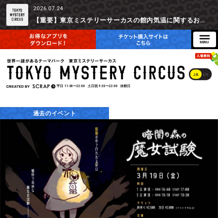
2026.07.24
【重要】東京ミステリーサーカスの館内気温に関するお詫びとご参加辞退時の返金対応について
JA
EN
平日
11:30〜22:00
土日祝
9:20〜22:00
休館日
過去のイベント