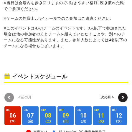
※当日は会場内を歩き回りますので､動きやすい格好､履き慣れた靴
でご参加ください｡
※ゲームの性質上､ハイヒールでのご参加はご遠慮ください｡
※このイベントは4人1チームのイベントです。3人以下で参加された
場合は他の参加者の方とチームを組んでいただくことや、別々のチ
ームになる可能性があります。また、参加人数によっては4名以下の
チームになる場合もございます。
イベントスケジュール
< 前の月
次の月 >
08/
08/
08/
08/
08/
08/
08/
0
06
07
08
09
10
11
12
(木)
(金)
(土)
(日)
(月)
(火)
(水)