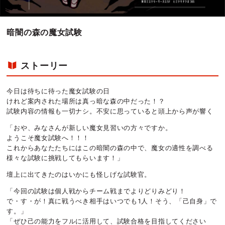
暗闇の森の魔女試験
ストーリー
今日は待ちに待った魔女試験の日
けれど案内された場所は真っ暗な森の中だった！？
試験内容の情報も一切ナシ。不安に思っていると頭上から声が響く
「おや、みなさんが新しい魔女見習いの方々ですか。
ようこそ魔女試験へ！！！
これからあなたたちにはこの暗闇の森の中で、魔女の適性を調べる
様々な試験に挑戦してもらいます！」
壇上に出てきたのはいかにも怪しげな試験官。
「今回の試験は個人戦からチーム戦までよりどりみどり！
で・す・が！真に戦うべき相手はいつでも1人！そう、「己自身」で
す。」
「ぜひ己の能力をフルに活用して、試験合格を目指してください