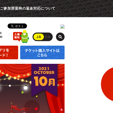
ご参加辞退時の返金対応について
0
JA
EN
00