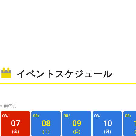
イベントスケジュール
< 前の月
08/
08/
08/
08/
08/
07
08
09
10
(金)
(土)
(日)
(月)