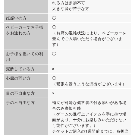
れる方は参加不可
大きな音が苦手な方
妊娠中の方
◯
ベビーカーでお子様
◯
をお連れの方
（お席の混雑状況により、ベビーカーを
畳んでご入場いただく場合がございま
す）
お子様を抱いての利
◯
用
泥酔している方
×
心臓の弱い方
◯
（緊張を誘うような演出がございます）
目の不自由な方
×
手の不自由な方
補助が可能な健常者の付き添いがある場
合のみ参加可能
（ゲームの進行上アイテムを手に持つ場
面があり、十分にお楽しみいただけない
可能性がございます。）
チケットご購入の1週間前までに、各担当