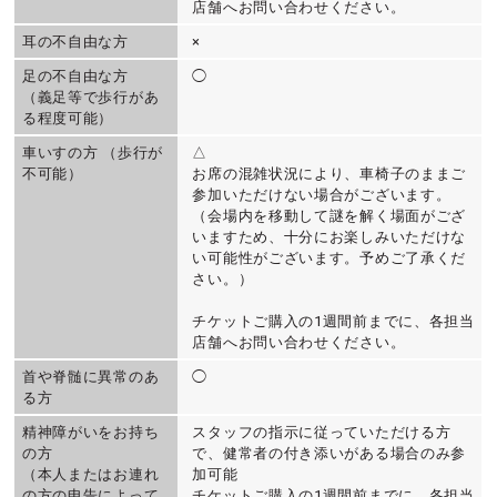
店舗へお問い合わせください。
耳の不自由な方
×
足の不自由な方
◯
（義足等で歩行があ
る程度可能）
車いすの方 （歩行が
△
不可能）
お席の混雑状況により、車椅子のままご
参加いただけない場合がございます。
（会場内を移動して謎を解く場面がござ
いますため、十分にお楽しみいただけな
い可能性がございます。予めご了承くだ
さい。）
チケットご購入の1週間前までに、各担当
店舗へお問い合わせください。
首や脊髄に異常のあ
◯
る方
精神障がいをお持ち
スタッフの指示に従っていただける方
の方
で、健常者の付き添いがある場合のみ参
（本人またはお連れ
加可能
の方の申告によって
チケットご購入の1週間前までに、各担当