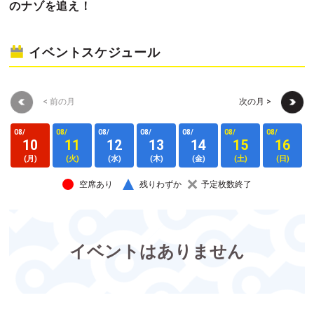
のナゾを追え！
イベントスケジュール
< 前の月
次の月 >
08/
08/
08/
08/
08/
08/
08/
0
10
11
12
13
14
15
16
(月)
(火)
(水)
(木)
(金)
(土)
(日)
空席あり
残りわずか
予定枚数終了
イベントはありません