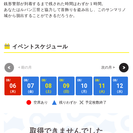
銭形警部が到着するまで残された時間はわずか１時間。
あなたはルパン三世と協力して首飾りを盗み出し、このサンマリノ
城から脱出することができるだろうか。
イベントスケジュール
< 前の月
次の月 >
08/
08/
08/
08/
08/
08/
08/
0
06
07
08
09
10
11
12
(木)
(金)
(土)
(日)
(月)
(火)
(水)
空席あり
残りわずか
予定枚数終了
取得できませんでした