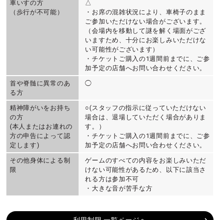
車いすの方
△
（歩行が不可能）
・お席の混雑状況により、車椅子のまま
ご参加いただけない場合がございます。
（会場内を移動して謎を解く場面がござ
いますため、十分にお楽しみいただけな
い可能性がございます）
・チケットご購入の1週間前までに、ご参
加予定の店舗へお問い合わせください。
首や脊髄に異常のあ
◯
る方
精神障がいをお持ち
○(スタッフの指示に従っていただけない
の方
場合は、退場していただく場合がありま
(本人またはお連れの
す。）
方の申告によって認
・チケットご購入の1週間前までに、ご参
定します)
加予定の店舗へお問い合わせください。
その他身体による制
ゲームのすべての内容をお楽しみいただ
限
けない可能性があるため、以下に該当さ
れる方は参加不可
・大きな音が苦手な方