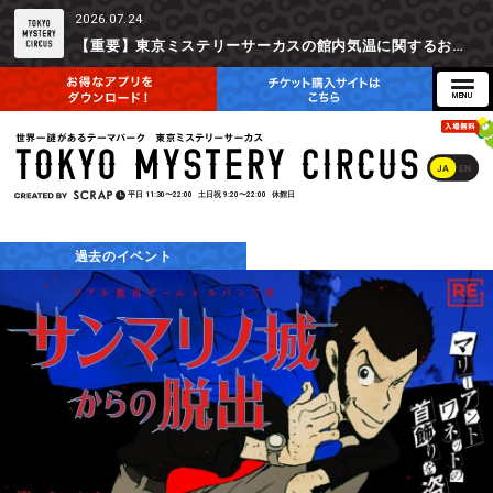
2026.07.24
【重要】東京ミステリーサーカスの館内気温に関するお詫びとご参加辞退時の返金対応について
JA
EN
平日
11:30〜22:00
土日祝
9:20〜22:00
休館日
過去のイベント