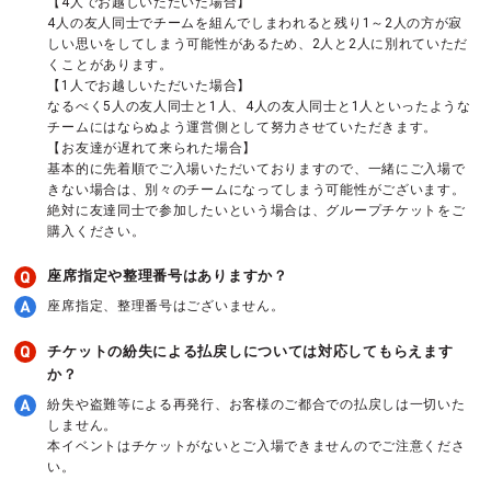
【4人でお越しいただいた場合】
4人の友人同士でチームを組んでしまわれると残り1～2人の方が寂
しい思いをしてしまう可能性があるため、2人と2人に別れていただ
くことがあります。
【1人でお越しいただいた場合】
なるべく5人の友人同士と1人、4人の友人同士と1人といったような
チームにはならぬよう運営側として努力させていただきます。
【お友達が遅れて来られた場合】
基本的に先着順でご入場いただいておりますので、一緒にご入場で
きない場合は、別々のチームになってしまう可能性がございます。
絶対に友達同士で参加したいという場合は、グループチケットをご
購入ください。
座席指定や整理番号はありますか？
座席指定、整理番号はございません。
チケットの紛失による払戻しについては対応してもらえます
か？
紛失や盗難等による再発行、お客様のご都合での払戻しは一切いた
しません。
本イベントはチケットがないとご入場できませんのでご注意くださ
い。