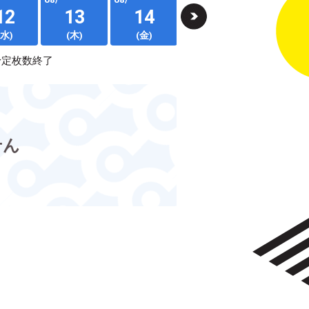
12
13
14
15
16
(水)
(木)
(金)
(土)
(日)
予定枚数終了
せん