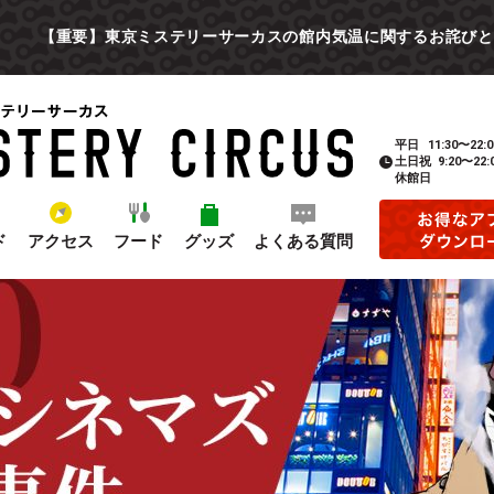
【重要】東京ミステリーサーカスの館内気温に関するお詫びと
平日
11:30〜22:0
土日祝
9:20〜22:
休館日
ド
アクセス
フード
グッズ
よくある質問