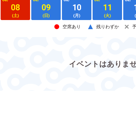
08
09
10
11
(土)
(日)
(月)
(火)
空席あり
残りわずか
イベントはありま