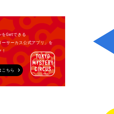
をGetできる
リーサーカス公式アプリ」を
ク！
はこちら