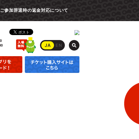
ご参加辞退時の返金対応について
0
JA
EN
00