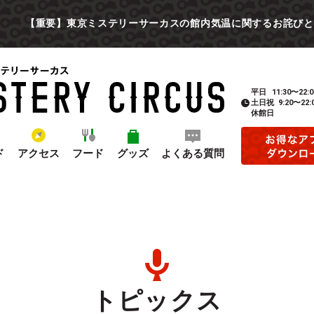
【重要】東京ミステリーサーカスの館内気温に関するお詫びと
平日
11:30〜22:0
土日祝
9:20〜22:
休館日
ド
アクセス
フード
グッズ
よくある質問
トピックス