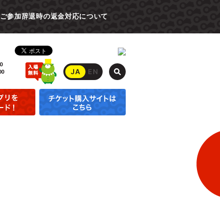
ご参加辞退時の返金対応について
0
JA
EN
00