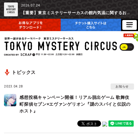
2026.07.24
【重要】東京ミステリーサーカスの館内気温に関するお詫びとご参加辞退時の返金対応について
JA
EN
平日
11:30〜22:00
土日祝
9:20〜22:00
休館日
トピックス
2023.04.28
お知らせ
感想投稿キャンペーン開催！リアル脱出ゲーム 歌舞伎
町探偵セブン×エヴァンゲリオン『謎のスパイと伝説の
ホスト』