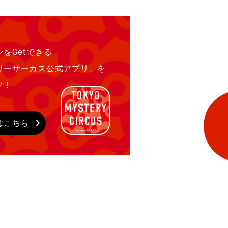
をGetできる
リーサーカス公式アプリ」を
ク！
はこちら