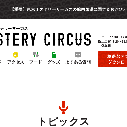
【重要】東京ミステリーサーカスの館内気温に関するお詫びと
平日
11:30〜22:0
土日祝
9:20〜22:
休館日
ド
アクセス
フード
グッズ
よくある質問
トピックス