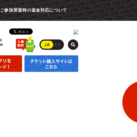
ご参加辞退時の返金対応について
0
JA
EN
00