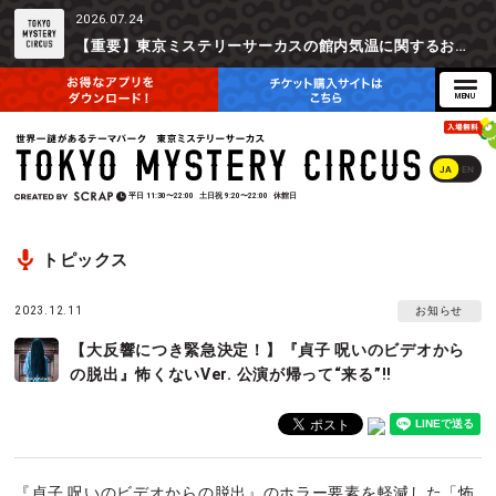
2026.07.24
【重要】東京ミステリーサーカスの館内気温に関するお詫びとご参加辞退時の返金対応について
JA
EN
平日
11:30〜22:00
土日祝
9:20〜22:00
休館日
トピックス
2023.12.11
お知らせ
【大反響につき緊急決定！】『貞子 呪いのビデオから
の脱出』怖くないVer. 公演が帰って“来る”!!
『貞子 呪いのビデオからの脱出』のホラー要素を軽減した「怖