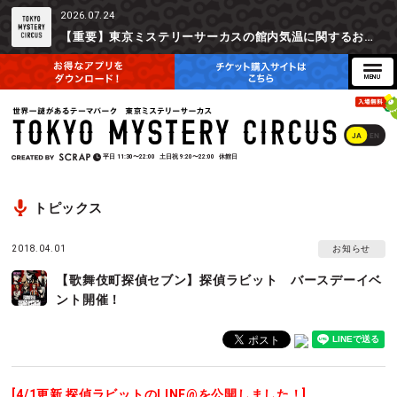
2026.07.24
【重要】東京ミステリーサーカスの館内気温に関するお詫びとご参加辞退時の返金対応について
JA
EN
平日
11:30〜22:00
土日祝
9:20〜22:00
休館日
トピックス
2018.04.01
お知らせ
【歌舞伎町探偵セブン】探偵ラビット バースデーイベ
ント開催！
[4/1更新 探偵ラビットのLINE@を公開しました！]