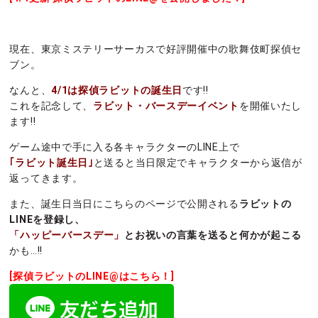
現在、東京ミステリーサーカスで好評開催中の歌舞伎町探偵セ
ブン。
なんと、
4/1は探偵ラビットの誕生日
です!!
これを記念して、
ラビット・バースデーイベント
を開催いたし
ます!!
ゲーム途中で手に入る各キャラクターのLINE上で
｢ラビット誕生日｣
と送ると当日限定でキャラクターから返信が
返ってきます。
また、誕生日当日にこちらのページで公開される
ラビットの
LINEを登録し、
「ハッピーバースデー」
とお祝いの言葉を送ると何かが起こる
かも…!!
[探偵ラビットのLINE@はこちら！]